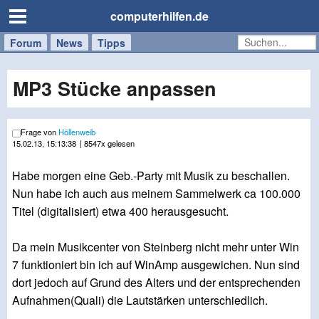
computerhilfen.de
Forum
Handy
Windows
Mac
News
Tipps
/
Tablet
MP3 Stücke anpassen
Frage von
Höllenweib
15.02.13, 15:13:38
| 8547x gelesen
Habe morgen eine Geb.-Party mit Musik zu beschallen.
Nun habe ich auch aus meinem Sammelwerk ca 100.000
Titel (digitalisiert) etwa 400 herausgesucht.
Da mein Musikcenter von Steinberg nicht mehr unter Win
7 funktioniert bin ich auf WinAmp ausgewichen. Nun sind
dort jedoch auf Grund des Alters und der entsprechenden
Aufnahmen(Quali) die Lautstärken unterschiedlich.