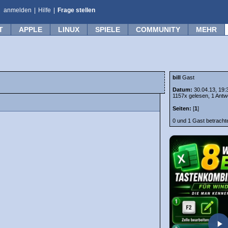
anmelden
|
Hilfe
|
Frage stellen
T
APPLE
LINUX
SPIELE
COMMUNITY
MEHR
bill
Gast
Datum:
30.04.13, 19:
1157x gelesen, 1 Antw
Seiten:
[
1
]
0 und 1 Gast betrach