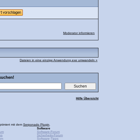
Moderator informieren
Dateien in eine einzige Anwendung.exe umwandeln »
suchen!
Hilfe Übersicht
ptimiert mit dem
Serponado Plugin
.
Software
rum
Software-Forum
ps
Sicherheits-Forum
um
Software-Tipps