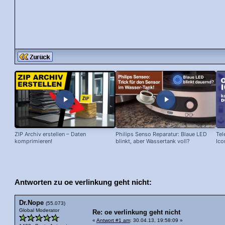
ZIP Archiv erstellen – Daten
Philips Senso Reparatur: Blaue LED
Tel
komprimieren!
blinkt, aber Wassertank voll?
Ico
Antworten zu oe verlinkung geht nicht:
Dr.Nope
(55.073)
Global Moderator
Re: oe verlinkung geht nicht
«
Antwort #1 am
: 30.04.13, 19:58:09 »