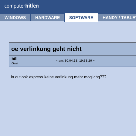
Forum
Tipps
News
Frage stellen
WINDOWS
HARDWARE
SOFTWARE
HANDY / TABLE
oe verlinkung geht nicht
bill
«
am
: 30.04.13, 19:33:26 »
Gast
in outlook express keine verlinkung mehr möglichg???