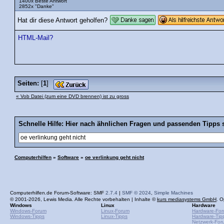
1400x Beste Antwort
2852x "Danke"
Hat dir diese Antwort geholfen?
HTML-Mail?
Seiten:
[
1
]
« Vob Datei (zum eine DVD brennen) ist zu gross
Schnelle Hilfe: Hier nach ähnlichen Fragen und passenden Tipps 
Computerhilfen
»
Software
»
oe verlinkung geht nicht
Computerhilfen.de Forum-Software: SMF
2.7.4
|
SMF © 2024
,
Simple Machines
© 2001-2026, Lewis Media. Alle Rechte vorbehalten | Inhalte ©
kurs mediasystems GmbH
. O
Windows
Linux
Hardware
Windows-Forum
Linux-Forum
Hardware-Fo
Windows-Tipps
Linux-Tipps
Hardware-Tip
Netzwerk-For