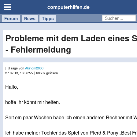
computerhilfen.de
Forum
Handy
Windows
Mac
News
Tipps
/
Tablet
Probleme mit dem Laden eines S
- Fehlermeldung
Frage von
Akinom2000
27.07.13, 18:56:55
| 6053x gelesen
Hallo,
hoffe ihr könnt mir helfen.
Seit ein paar Wochen habe ich einen anderen Rechner mit 
Ich habe meiner Tochter das Spiel von Pferd & Pony „Best F