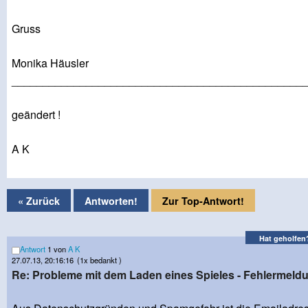
Gruss
Monika Häusler
_______________________________________________
geändert !
A K
« Zurück
Antworten!
Zur Top-Antwort!
Hat geholfen
Antwort
1 von
A K
27.07.13, 20:16:16
(1x bedankt )
Re: Probleme mit dem Laden eines Spieles - Fehlermeld