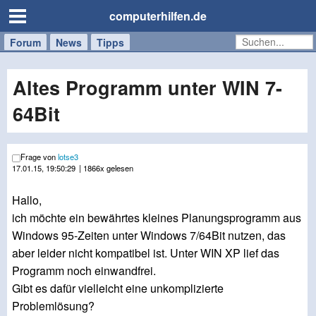
computerhilfen.de
Forum
Handy
Windows
Mac
News
Tipps
/
Tablet
Altes Programm unter WIN 7-
64Bit
Frage von
lotse3
17.01.15, 19:50:29
| 1866x gelesen
Hallo,
ich möchte ein bewährtes kleines Planungsprogramm aus
Windows 95-Zeiten unter Windows 7/64Bit nutzen, das
aber leider nicht kompatibel ist. Unter WIN XP lief das
Programm noch einwandfrei.
Gibt es dafür vielleicht eine unkomplizierte
Problemlösung?