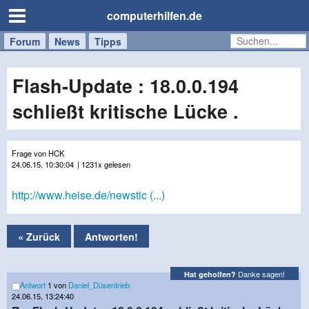
computerhilfen.de
Forum
Handy
Windows
Mac
News
Tipps
/
Tablet
Flash-Update : 18.0.0.194
schließt kritische Lücke .
Frage von HCK
24.06.15, 10:30:04
| 1231x gelesen
http://www.heise.de/newstic (...)
« Zurück
Antworten!
Danke sagen!
Hat geholfen?
Antwort
1 von
Daniel_Düsentrieb
24.06.15, 13:24:40