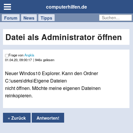
computerhilfen.de
Forum
Handy
Windows
Mac
News
Tipps
/
Tablet
Datei als Administrator öffnen
Frage von
Angkla
01.04.20, 09:00:17
| 946x gelesen
Neuer Windos10 Explorer. Kann den Ordner
C:\users\drks\Eigene Dateien
nicht öffnen. Möchte meine eigenen Dateinen
reinkopieren.
« Zurück
Antworten!