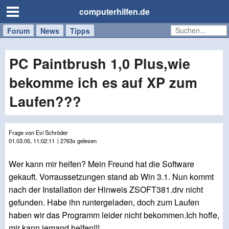
computerhilfen.de
Forum
Handy
Windows
Mac
News
Tipps
/
Tablet
PC Paintbrush 1,0 Plus,wie
bekomme ich es auf XP zum
Laufen???
Frage von Evi Schröder
01.03.05, 11:02:11
| 2763x gelesen
Wer kann mir helfen? Mein Freund hat die Software
gekauft. Vorraussetzungen stand ab Win 3.1. Nun kommt
nach der Installation der Hinweis ZSOFT381.drv nicht
gefunden. Habe ihn runtergeladen, doch zum Laufen
haben wir das Programm leider nicht bekommen.Ich hoffe,
mir kann jemand helfen!!!