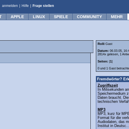
anmelden
|
Hilfe
|
Frage stellen
T
APPLE
LINUX
SPIELE
COMMUNITY
MEHR
Rolli
Gast
Datum:
06.03.05, 16:
2814x gelesen, 1 Antw
Seiten:
[
1
]
0 und 1 Gast betrach
Fremdwörter? Erk
Zugriffszeit
In Milisekunden an
Speichermedium z
Daten braucht. Die
technischen Verfa
MP3
MP3, kurz für MPEG
Format für die ver
Audiodaten, das m
Institut in Deutsc..