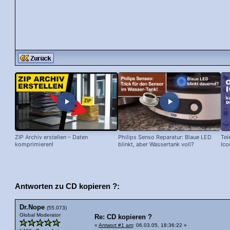
ZIP Archiv erstellen – Daten
Philips Senso Reparatur: Blaue LED
Tel
komprimieren!
blinkt, aber Wassertank voll?
Ico
Antworten zu CD kopieren ?:
Dr.Nope
(55.073)
Global Moderator
Re: CD kopieren ?
«
Antwort #1 am
: 06.03.05, 18:36:22 »