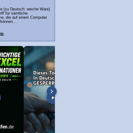
re (zu Deutsch: weiche Ware)
iff für sämtliche
e, die auf einem Computer
können....
tz
l stürzt ab - Lösung ✅
Chrome Browser: Sprache ändern –
Lösung: "Zugriff verw
auf deutsch, english, niederländisch,
nicht über ausreiche
türkisch...
Berechtigungen verfü