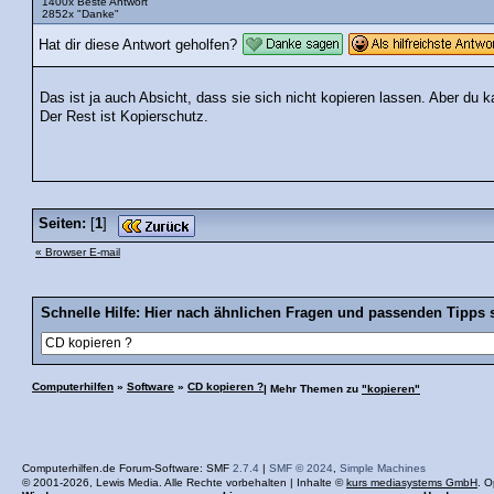
1400x Beste Antwort
2852x "Danke"
Hat dir diese Antwort geholfen?
Das ist ja auch Absicht, dass sie sich nicht kopieren lassen. Aber du 
Der Rest ist Kopierschutz.
Seiten:
[
1
]
« Browser E-mail
Schnelle Hilfe: Hier nach ähnlichen Fragen und passenden Tipps 
Computerhilfen
»
Software
»
CD kopieren ?
| Mehr Themen zu
"kopieren"
Computerhilfen.de Forum-Software: SMF
2.7.4
|
SMF © 2024
,
Simple Machines
© 2001-2026, Lewis Media. Alle Rechte vorbehalten | Inhalte ©
kurs mediasystems GmbH
. O