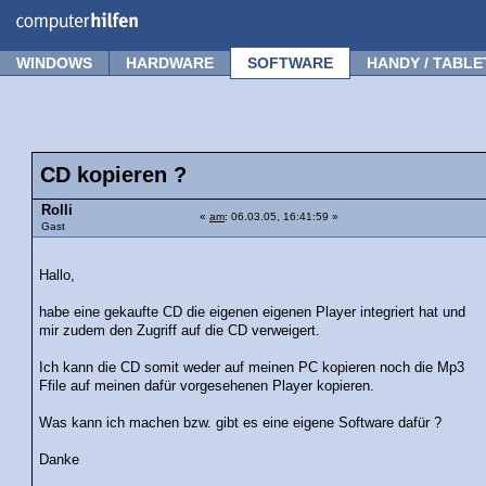
Forum
Tipps
News
Frage stellen
WINDOWS
HARDWARE
SOFTWARE
HANDY / TABLE
CD kopieren ?
Rolli
«
am
: 06.03.05, 16:41:59 »
Gast
Hallo,
habe eine gekaufte CD die eigenen eigenen Player integriert hat und
mir zudem den Zugriff auf die CD verweigert.
Ich kann die CD somit weder auf meinen PC kopieren noch die Mp3
Ffile auf meinen dafür vorgesehenen Player kopieren.
Was kann ich machen bzw. gibt es eine eigene Software dafür ?
Danke