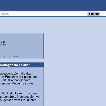
41:59
orten.
ten dieses Thema.
lärungen im Lexikon!
gegebene Zeit, die das
um Erreichen der gesuchten
 Zeit ist abhängig vom
hren des Mediums sowie ...
-1 Audio Layer III, ist ein
lustbehaftete Kompression von
aßgeblich vom Fraunhofer-
.