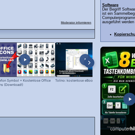
Software
Der Begriff Softwa
ist ein Sammelbegr
Computerprogramm
ausgeführt werden 
Moderator informieren
Kopierschu
efon Symbol + Kostenlose Office
Tolino: kostenlose eBooks laden!
Snipping Too
ns (Download!)