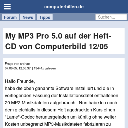
computerhilfen.de
Forum
Handy
Windows
Mac
News
Tipps
/
Tablet
My MP3 Pro 5.0 auf der Heft-
CD von Computerbild 12/05
Frage von archae
07.06.05, 12:53:37
| 13444x gelesen
Hallo Freunde,
habe die oben ganannte Software installiert und die in
vorliegenden Fassung der Installationsdatei enthaltenen
20 MP3 Musikdateien aufgebraucht. Nun habe ich nach
dem gleichfalls in diesem Heft agedruckten Kurs einen
"Lame"-Codec heruntergeladen um künftig ohne weiter
Kosten unbegrenzt MP3-Musikdateien fabrizieren zu