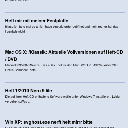
Heft mir mit meiner Festplatte
hi aso ich fang mal so an ich habe eine zip order geöffnet und mein recher hat das
irgentwie nicht ...
Mac OS X: /Klassik: Aktuelle Vollversionen auf Heft-CD
/ DVD
Macwelt 09/2007:iSale 3 - Das eBay Tool für den Mac. VOLLVERSION!+über 200
Gratis Schriften/Fonts....
Heft 1/2010 Nero 9 lite
Die auf ihrer Heft CD enthaltene Software wollte unter Windows 7 installieren. Leider
vergebens.Was ...
Win XP: svghost.exe nerft heft mirrr bitte
Hi all Ok ich habe eine frage, wer kennt dise Datei svghost.exe, die bereitet mir