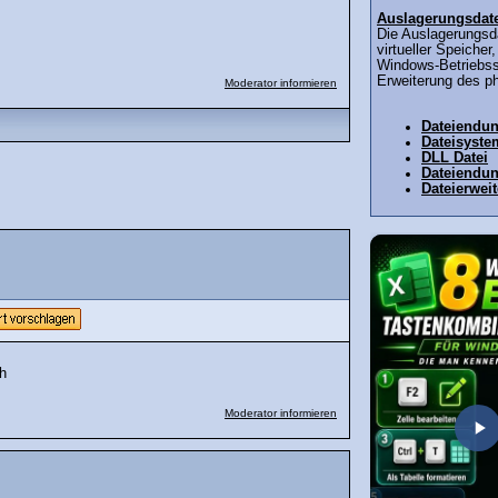
Auslagerungsdat
Die Auslagerungsda
virtueller Speicher
Windows-Betriebss
Erweiterung des ph
Moderator informieren
Dateiendu
Dateisyste
DLL Datei
Dateiendu
Dateierwei
ch
Moderator informieren