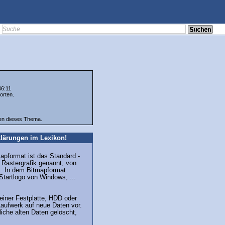
46:11
orten.
ten dieses Thema.
lärungen im Lexikon!
pformat ist das Standard -
 Rastergrafik genannt, von
. In dem Bitmapformat
 Startlogo von Windows, ...
iner Festplatte, HDD oder
aufwerk auf neue Daten vor.
iche alten Daten gelöscht,