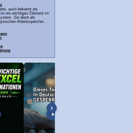
ei
tei, auch bekannt als
, ist ein wichtiges Element im
ystem. Sie dient als
ysischen Arbeitsspeicher...
ngen
m
ng
terung