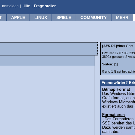
anmelden
|
Hilfe
|
Frage stellen
T
APPLE
LINUX
SPIELE
COMMUNITY
MEHR
[AFS-DZ]Virus
Gast
Datum:
17.07.05, 23:
3892x gelesen, 2 Antw
Seiten:
[
1
]
0 und 1 Gast betrach
Fremdwörter? Erk
Bitmap Format
Das Windows-Bitma
Grafikformat, auch
Windows Microsoft
existiert auch das
Formatieren
Das Formatieren e
SSD bereitet das L
Dazu werden sämtl
damit die...