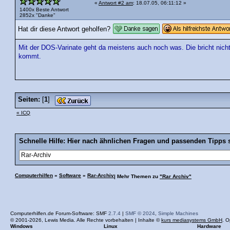
«
Antwort #2 am
: 18.07.05, 06:11:12 »
1400x Beste Antwort
2852x "Danke"
Hat dir diese Antwort geholfen?
Mit der DOS-Varinate geht da meistens auch noch was. Die bricht nicht
kommt.
Seiten:
[
1
]
« ICQ
Schnelle Hilfe: Hier nach ähnlichen Fragen und passenden Tipps 
Computerhilfen
»
Software
»
Rar-Archiv
| Mehr Themen zu
"Rar Archiv"
Computerhilfen.de Forum-Software: SMF
2.7.4
|
SMF © 2024
,
Simple Machines
© 2001-2026, Lewis Media. Alle Rechte vorbehalten | Inhalte ©
kurs mediasystems GmbH
. O
Windows
Linux
Hardware