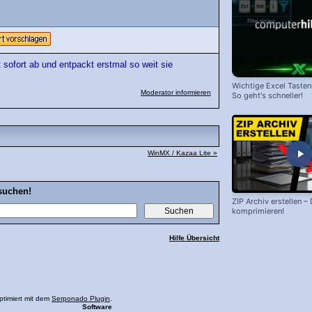
 sofort ab und entpackt erstmal so weit sie
Wichtige Excel Taste
Moderator informieren
So geht's schneller!
WinMX / Kazaa Lite »
suchen!
ZIP Archiv erstellen –
komprimieren!
Hilfe Übersicht
ptimiert mit dem
Serponado Plugin
.
Software