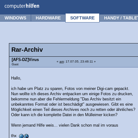
Forum
Tipps
News
Frage stellen
WINDOWS
HARDWARE
SOFTWARE
HANDY / TABLE
Rar-Archiv
[AFS-DZ]Virus
«
am
: 17.07.05, 23:46:11 »
Gast
Hallo,
ich habe um Platz zu sparen, Fotos von meiner Digi-cam gepackt.
Nun wollte ich dieses Archiv entpacken um einige Fotos zu drucken,
bekomme nun aber die Fehlermeldung "Das Archiv besitzt ein
unbekanntes Format oder ist beschädigt" ausgewiesen. Gibt es eine
Möglichkeit einen Teil dieses Archives noch zu retten oder ähnliches?
Oder kann ich die komplette Datei in den Mülleimer kicken?
Wenn jemand Hilfe weis... vielen Dank schon mal im voraus
thx