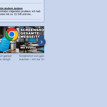
atte ändern ändern
nhabe volgendes problem: ich hab
eine mit ca. 31 GB und ein...
on ganzer
Screenshot von ganzer Webseite
Edge Browser: Google als Startse
s nötig!)
machen – mit nur 3 Klicks!
(oder andere Webseiten!)