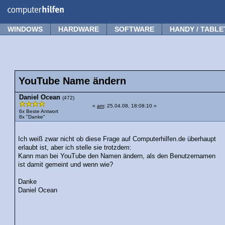
Forum
Tipps
News
Frage stellen
WINDOWS
HARDWARE
SOFTWARE
HANDY / TABLE
YouTube Name ändern
Daniel Ocean
(472)
«
am
: 25.04.08, 18:08:10 »
6x Beste Antwort
8x "Danke"
Ich weiß zwar nicht ob diese Frage auf Computerhilfen.de überhaupt
erlaubt ist, aber ich stelle sie trotzdem:
Kann man bei YouTube den Namen ändern, als den Benutzernamen
ist damit gemeint und wenn wie?
Danke
Daniel Ocean