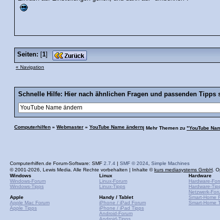
Seiten:
[
1
]
« Navigation
Schnelle Hilfe: Hier nach ähnlichen Fragen und passenden Tipps 
Computerhilfen
»
Webmaster
»
YouTube Name ändern
| Mehr Themen zu
"YouTube Nam
Computerhilfen.de Forum-Software: SMF
2.7.4
|
SMF © 2024
,
Simple Machines
© 2001-2026, Lewis Media. Alle Rechte vorbehalten | Inhalte ©
kurs mediasystems GmbH
. O
Windows
Linux
Hardware
Windows-Forum
Linux-Forum
Hardware-Fo
Windows-Tipps
Linux-Tipps
Hardware-Tip
Netzwerk-For
Apple
Handy / Tablet
Smart-Home 
Apple Mac Forum
iPhone / iPad Forum
Smart-Home T
Apple Tipps
iPhone / iPad Tipps
Android-Forum
Android-Tipps