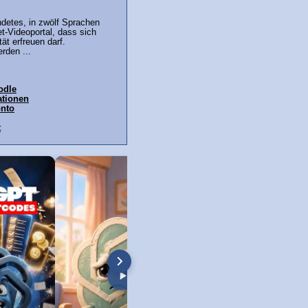
ndetes, in zwölf Sprachen
et-Videoportal, dass sich
tät erfreuen darf.
rden ...
odle
ationen
onto
t