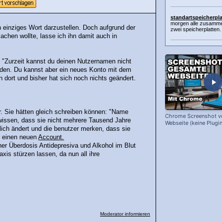
standartspeicherpl
morgen alle zusamme
einziges Wort darzustellen. Doch aufgrund der
zwei speicherplatten. 
chen wollte, lasse ich ihn damit auch in
: "Zurzeit kannst du deinen Nutzernamen nicht
nden. Du kannst aber ein neues Konto mit dem
dort und bisher hat sich noch nichts geändert.
ar. Sie hätten gleich schreiben können: "Name
Chrome Screenshot v
 wissen, dass sie nicht mehrere Tausend Jahre
Webseite (keine Plugin
lich ändert und die benutzer merken, dass sie
h einen neuen
Account.
ner Überdosis Antidepresiva und Alkohol im Blut
is stürzen lassen, da nun all ihre
Moderator informieren