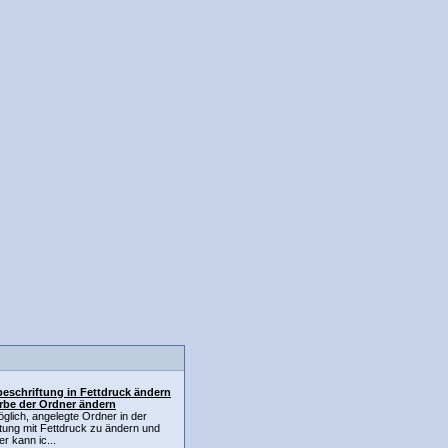
eschriftung in Fettdruck ändern
rbe der Ordner ändern
öglich, angelegte Ordner in der
tung mit Fettdruck zu ändern und
r kann ic...