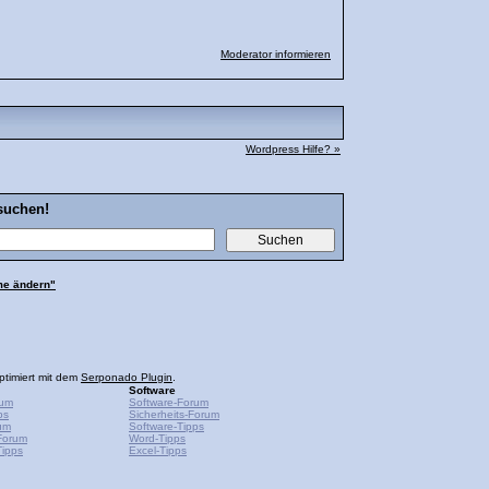
Moderator informieren
Wordpress Hilfe? »
suchen!
e ändern"
ptimiert mit dem
Serponado Plugin
.
Software
rum
Software-Forum
ps
Sicherheits-Forum
um
Software-Tipps
Forum
Word-Tipps
ipps
Excel-Tipps