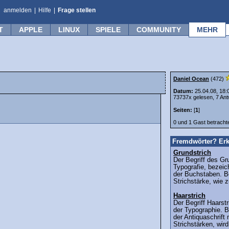
anmelden
|
Hilfe
|
Frage stellen
T
APPLE
LINUX
SPIELE
COMMUNITY
MEHR
Daniel Ocean
(472)
Datum:
25.04.08, 18:
73737x gelesen, 7 Ant
Seiten:
[
1
]
0 und 1 Gast betrach
Fremdwörter? Erk
Grundstrich
Der Begriff des Gr
Typografie, bezeic
der Buchstaben. Be
Strichstärke, wie 
Haarstrich
Der Begriff Haars
der Typographie. B
der Antiquaschrift 
Strichstärken, wird