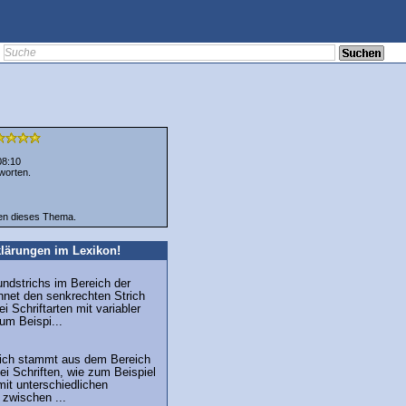
08:10
worten.
ten dieses Thema.
lärungen im Lexikon!
undstrichs im Bereich der
hnet den senkrechten Strich
i Schriftarten mit variabler
zum Beispi...
trich stammt aus dem Bereich
ei Schriften, wie zum Beispiel
mit unterschiedlichen
 zwischen ...