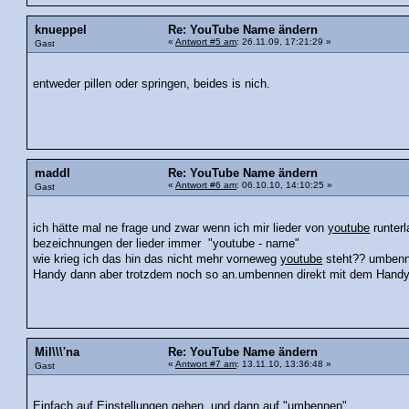
knueppel
Re: YouTube Name ändern
«
Antwort #5 am
: 26.11.09, 17:21:29 »
Gast
entweder pillen oder springen, beides is nich.
maddl
Re: YouTube Name ändern
«
Antwort #6 am
: 06.10.10, 14:10:25 »
Gast
ich hätte mal ne frage und zwar wenn ich mir lieder von
youtube
runterl
bezeichnungen der lieder immer "youtube - name"
wie krieg ich das hin das nicht mehr vorneweg
youtube
steht?? umbenn
Handy dann aber trotzdem noch so an.umbennen direkt mit dem Handy 
Mil\\\'na
Re: YouTube Name ändern
«
Antwort #7 am
: 13.11.10, 13:36:48 »
Gast
Einfach auf Einstellungen gehen, und dann auf "umbennen".