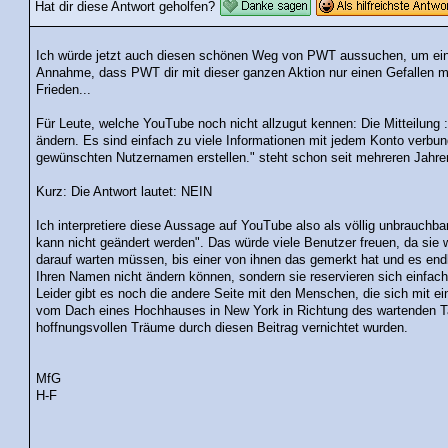
Hat dir diese Antwort geholfen?
Ich würde jetzt auch diesen schönen Weg von PWT aussuchen, um ein 
Annahme, dass PWT dir mit dieser ganzen Aktion nur einen Gefallen ma
Frieden...
Für Leute, welche YouTube noch nicht allzugut kennen: Die Mitteilung 
ändern. Es sind einfach zu viele Informationen mit jedem Konto verbu
gewünschten Nutzernamen erstellen." steht schon seit mehreren Jahren 
Kurz: Die Antwort lautet: NEIN
Ich interpretiere diese Aussage auf YouTube also als völlig unbrauchb
kann nicht geändert werden". Das würde viele Benutzer freuen, da sie
darauf warten müssen, bis einer von ihnen das gemerkt hat und es end
Ihren Namen nicht ändern können, sondern sie reservieren sich einfac
Leider gibt es noch die andere Seite mit den Menschen, die sich mit ei
vom Dach eines Hochhauses in New York in Richtung des wartenden Tax
hoffnungsvollen Träume durch diesen Beitrag vernichtet wurden.
MfG
H-F