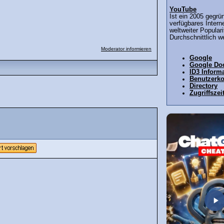
YouTube
Ist ein 2005 gegrü
verfügbares Intern
weltweiter Populari
Durchschnittlich we
Moderator informieren
Google
Google Do
ID3 Inform
Benutzerk
Directory
Zugriffszei