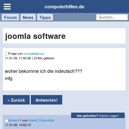
computerhilfen.de
Forum
Handy
Windows
Mac
News
Tipps
/
Tablet
joomla software
Frage von
xxxspeedyxxx
11.01.09, 11:50:36
| 2140x gelesen
woher bekomme ich die indeutsch???
mfg
« Zurück
Antworten!
Danke sagen!
Hat geholfen?
Antwort
1 von
Daniel_Düsentrieb
11.01.09, 14:02:12