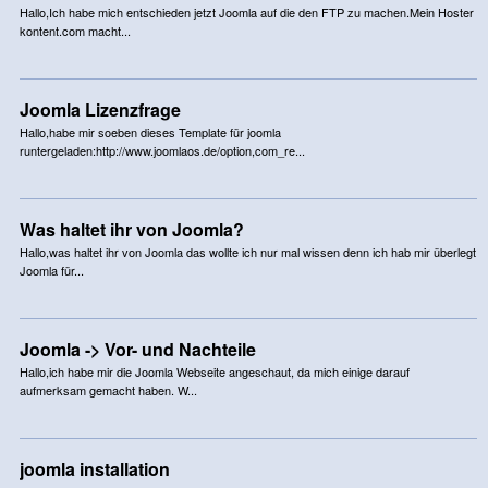
Hallo,Ich habe mich entschieden jetzt Joomla auf die den FTP zu machen.Mein Hoster
kontent.com macht...
Joomla Lizenzfrage
Hallo,habe mir soeben dieses Template für joomla
runtergeladen:http://www.joomlaos.de/option,com_re...
Was haltet ihr von Joomla?
Hallo,was haltet ihr von Joomla das wollte ich nur mal wissen denn ich hab mir überlegt
Joomla für...
Joomla -> Vor- und Nachteile
Hallo,ich habe mir die Joomla Webseite angeschaut, da mich einige darauf
aufmerksam gemacht haben. W...
joomla installation