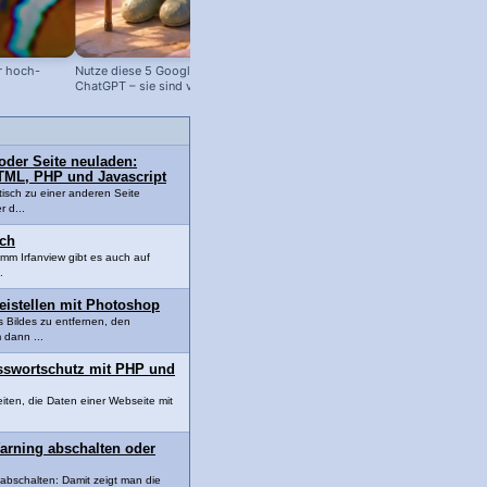
̈r hoch-
Nutze diese 5 Google Tools statt
ChatGPT Cheat Codes: So nutzt du
ChatGPT – sie sind viel besser!
die KI wie ein Profi!
oder Seite neuladen:
HTML, PHP und Javascript
isch zu einer anderen Seite
r d...
sch
amm Irfanview gibt es auch auf
.
reistellen mit Photoshop
 Bildes zu entfernen, den
 dann ...
asswortschutz mit PHP und
iten, die Daten einer Webseite mit
arning abschalten oder
abschalten: Damit zeigt man die