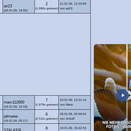
2
21.01.09, 12:33:09
air23
(1.696x gelesen)
von air23
(20.01.09, 18:50)
7
20.01.09, 13:31:14
marc112000
(1.679x gelesen)
von Mario
(19.01.09, 19:18)
6
20.01.09, 00:09:04
jalmares
(2.511x gelesen)
von JoSsiF
(19.01.09, 05:17)
8
19.01.09, 18:42:54
STALKER