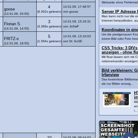
Webseite ohne Fehlermel
4
14.01.09, 17:48:57
goose
Server IP Adresse 
(6.302x gelesen)
von goose
(13.01.09, 20:05)
Man kann nicht nur die e
Internet herausfinden, au
3
14.01.09, 15:18:31
Florian S.
(3.366x gelesen)
von JoSsiF
(14.01.09, 14:55)
Koordinaten in ein
Um die pixelgenauen Koor
5
14.01.09, 13:10:03
FRITZ-s
einem Bild oder Foto hera
(1.584x gelesen)
von Dr. SuSE
(12.01.09, 18:50)
CSS Tricks: 3 DIVs
anzeigen - ohne flo
Mit float lassen sich mi
nebeneinander anzeigen: 
Bild verkleinern: 
Irfanview
Das kostenlose Bildbetra
als nur Bilder anzeig...
H
i
Mö
an
i...
14.01.09, 08:44:03