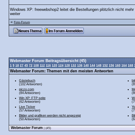
Windows XP: freewebshop2 leitet die Bestellungen plötzlich nicht mehr
weiter
«
Foto-Forum
Webmaster Forum Beitragsübersicht (45)
1
9
18
27
45
72
108
112
116
120
124
128
132
136
140
144
148
152
156
160
164
168
Webmaster Forum: Themen mit den meisten Antworten
Gästebuch
bi
(102 Antworten)
(8
piczo.com
Me
(84 Antworten)
(8
Win XP: FTP seite
Wa
(62 Antworten)
(7
Live Ticker
Y
(57 Antworten)
(7
Bilder und grafiken werden nicht angezeigt
Bi
(50 Antworten)
(6
Webmaster Forum
| (45)