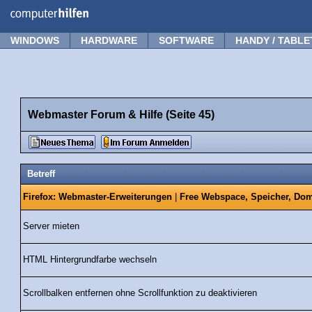
Forum
Tipps
News
Frage stellen
WINDOWS
HARDWARE
SOFTWARE
HANDY / TABLE
Webmaster Forum & Hilfe (Seite 45)
Betreff
Firefox: Webmaster-Erweiterungen
|
Free Webspace, Speicher, Dom
Server mieten
HTML Hintergrundfarbe wechseln
Scrollbalken entfernen ohne Scrollfunktion zu deaktivieren