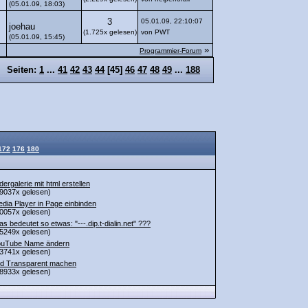
(05.01.09, 18:03)
3
05.01.09, 22:10:07
joehau
(1.725x gelesen)
von PWT
(05.01.09, 15:45)
»
Programmier-Forum
Seiten:
1
...
41
42
43
44
[
45
]
46
47
48
49
...
188
172
176
180
ldergalerie mit html erstellen
9037x gelesen)
dia Player in Page einbinden
0057x gelesen)
s bedeutet so etwas: "---.dip.t-dialin.net" ???
5249x gelesen)
ouTube Name ändern
3741x gelesen)
ld Transparent machen
8933x gelesen)