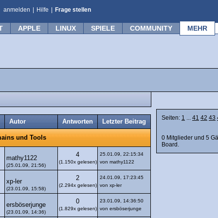
anmelden
|
Hilfe
|
Frage stellen
T
APPLE
LINUX
SPIELE
COMMUNITY
MEHR
Seiten:
1
...
41
42
43
Autor
Antworten
Letzter Beitrag
0 Mitglieder und 5 G
ains und Tools
Board.
4
25.01.09, 22:15:34
mathy1122
(1.150x gelesen)
von mathy1122
(25.01.09, 21:56)
2
24.01.09, 17:23:45
xp-ler
(2.294x gelesen)
von xp-ler
(23.01.09, 15:58)
0
23.01.09, 14:36:50
ersböserjunge
(1.829x gelesen)
von ersböserjunge
(23.01.09, 14:36)