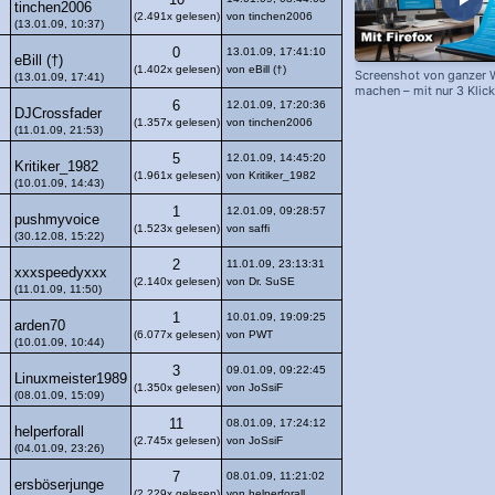
10
tinchen2006
(2.491x gelesen)
von tinchen2006
(13.01.09, 10:37)
0
13.01.09, 17:41:10
eBill (†)
(1.402x gelesen)
von eBill (†)
Screenshot von ganzer 
(13.01.09, 17:41)
machen – mit nur 3 Klick
6
12.01.09, 17:20:36
DJCrossfader
(1.357x gelesen)
von tinchen2006
(11.01.09, 21:53)
5
12.01.09, 14:45:20
Kritiker_1982
(1.961x gelesen)
von Kritiker_1982
(10.01.09, 14:43)
1
12.01.09, 09:28:57
pushmyvoice
(1.523x gelesen)
von saffi
(30.12.08, 15:22)
2
11.01.09, 23:13:31
xxxspeedyxxx
(2.140x gelesen)
von Dr. SuSE
(11.01.09, 11:50)
1
10.01.09, 19:09:25
arden70
(6.077x gelesen)
von PWT
(10.01.09, 10:44)
3
09.01.09, 09:22:45
Linuxmeister1989
(1.350x gelesen)
von JoSsiF
(08.01.09, 15:09)
11
08.01.09, 17:24:12
helperforall
(2.745x gelesen)
von JoSsiF
(04.01.09, 23:26)
7
08.01.09, 11:21:02
ersböserjunge
(2.229x gelesen)
von helperforall