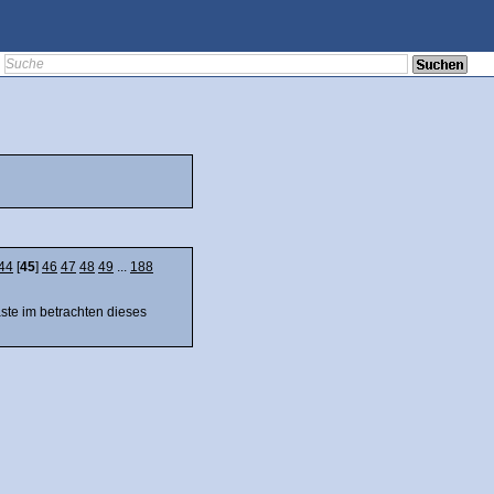
44
[
45
]
46
47
48
49
...
188
äste im betrachten dieses