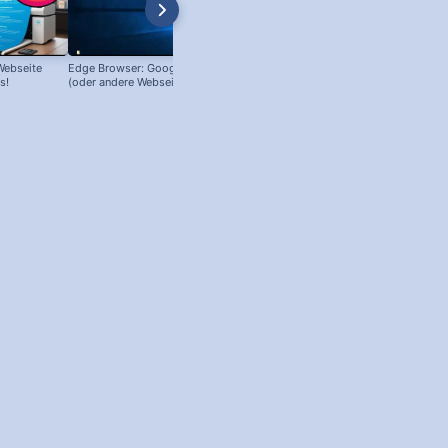
Webseite
Edge Browser: Google als Startseite
Chrome Screenshot von ganzer
s!
(oder andere Webseiten!)
Webseite (keine Plugins nötig!)