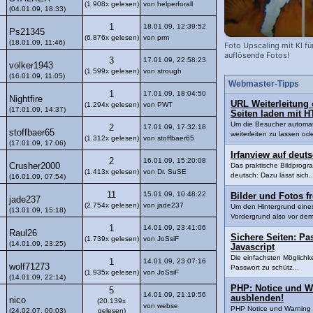
(1.908x gelesen)
von helperforall
(04.01.09, 18:33)
1
18.01.09, 12:39:52
Ps21345
(6.876x gelesen)
von prm
(18.01.09, 11:46)
Foto Upscaling mit KI fu
auflösende Fotos!
3
17.01.09, 22:58:23
volker1943
(1.599x gelesen)
von strough
(16.01.09, 11:05)
Webmaster-Tipps
1
17.01.09, 18:04:50
Nightfire
URL Weiterleitung 
(1.294x gelesen)
von PWT
(17.01.09, 14:37)
Seiten laden mit 
Um die Besucher automat
2
17.01.09, 17:32:18
stoffbaer65
weiterleiten zu lassen ode
(1.312x gelesen)
von stoffbaer65
(17.01.09, 17:06)
Irfanview auf deut
2
16.01.09, 15:20:08
Crusher2000
Das praktische Bildprogr
(1.413x gelesen)
von Dr. SuSE
deutsch: Dazu lässt sich..
(16.01.09, 07:54)
11
15.01.09, 10:48:22
Bilder und Fotos f
jade237
(2.754x gelesen)
von jade237
Um den Hintergrund eines
(13.01.09, 15:18)
Vordergrund also vor dem
1
14.01.09, 23:41:06
Raul26
Sichere Seiten: P
(1.739x gelesen)
von JoSsiF
(14.01.09, 23:25)
Javascript
Die einfachsten Möglichke
1
14.01.09, 23:07:16
wolf71273
Passwort zu schütz...
(1.935x gelesen)
von JoSsiF
(14.01.09, 22:14)
PHP: Notice und W
5
14.01.09, 21:19:56
ausblenden!
nico
(20.139x
von webse
PHP Notice und Warning 
(24.02.07, 00:03)
gelesen)