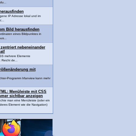
du...
herausfinden
igene IP Adresse lokal und im
c...
em Bild herausfinden
dinaten eines Bildpunktes in
us...
 zentriert nebeneinander
at!
t CSS mehrere Elemente
Reicht de...
Größenänderung mit
chter-Programm Irfanview kann mehr
TML: Menüleiste mit CSS
mmer sichtbar anzeigen
chte man eine Menüleiste (oder ein
deres Element wie die Navigation)