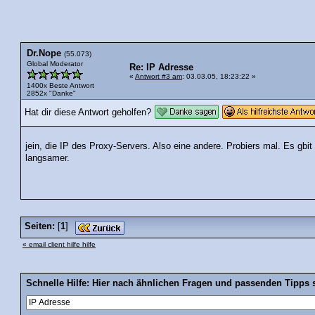
Dr.Nope
(55.073)
Global Moderator
Re: IP Adresse
«
Antwort #3 am
: 03.03.05, 18:23:22 »
1400x Beste Antwort
2852x "Danke"
Hat dir diese Antwort geholfen?
jein, die IP des Proxy-Servers. Also eine andere. Probiers mal. Es gbit 
langsamer.
Seiten:
[
1
]
« email client hilfe hilfe
Schnelle Hilfe: Hier nach ähnlichen Fragen und passenden Tipps 