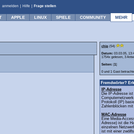
anmelden
|
Hilfe
|
Frage stellen
T
APPLE
LINUX
SPIELE
COMMUNITY
MEHR
chip
(54)
Datum:
03.03.05, 13:
1754x gelesen, 3 Antw
Seiten:
[
1
]
0 und 1 Gast betrach
Fremdwörter? Erk
IP-Adresse
Die IP-Adresse ist
Computernetzwerk,
Protokoll (IP) basi
Zahlenblöcken mit 
MAC-Adresse
Eine Media-Acces
Adresse) ist die H
einzelnen Netzwer
ist mit einer zwölf