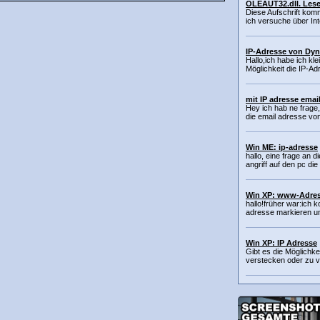
OLEAUT32.dll. Les
Diese Aufschrift kom
ich versuche über In
IP-Adresse von Dy
Hallo,ich habe ich kl
Möglichkeit die IP-A
mit IP adresse ema
Hey ich hab ne frage,
die email adresse von
Win ME: ip-adresse
hallo, eine frage an 
angriff auf den pc die 
Win XP: www-Adre
hallo!früher war:ich 
adresse markieren un
Win XP: IP Adresse
Gibt es die Möglichke
verstecken oder zu v