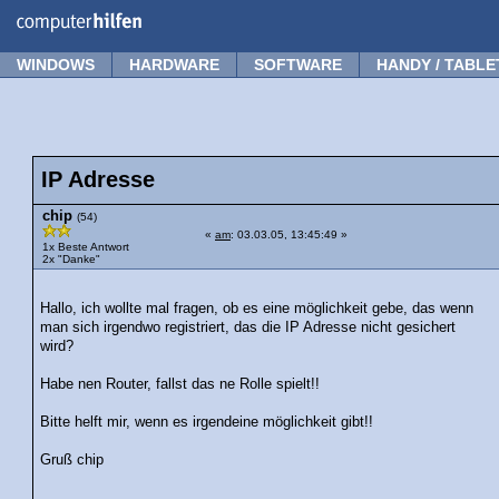
Forum
Tipps
News
Frage stellen
WINDOWS
HARDWARE
SOFTWARE
HANDY / TABLE
IP Adresse
chip
(54)
«
am
: 03.03.05, 13:45:49 »
1x Beste Antwort
2x "Danke"
Hallo, ich wollte mal fragen, ob es eine möglichkeit gebe, das wenn
man sich irgendwo registriert, das die IP Adresse nicht gesichert
wird?
Habe nen Router, fallst das ne Rolle spielt!!
Bitte helft mir, wenn es irgendeine möglichkeit gibt!!
Gruß chip