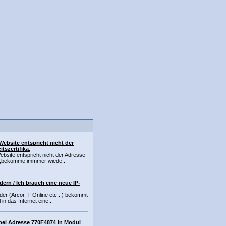
Website entspricht nicht der
tszertifika,
ebsite entspricht nicht der Adresse
kat,bekomme immmer wiede...
dern / Ich brauch eine neue IP-
der (Arcor, T-Online etc...) bekommt
in das Internet eine...
 bei Adresse 770F4874 in Modul