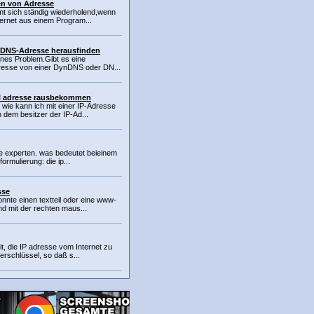
en von Adresse
mt sich ständig wiederholend,wenn
ternet aus einem Program...
nDNS-Adresse herausfinden
eines Problem.Gibt es eine
dresse von einer DynDNS oder DN...
il adresse rausbekommen
 wie kann ich mit einer IP-Adresse
 dem besitzer der IP-Ad...
die experten. was bedeutet beieinem
formulierung: die ip...
sse
konnte einen textteil oder eine www-
d mit der rechten maus...
it, die IP adresse vom Internet zu
erschlüssel, so daß s...