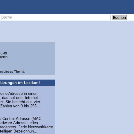
45:49
orten.
ten dieses Thema.
lärungen im Lexikon!
 eine Adresse in einem
 das auf dem Internet-
ert. Sie besteht aus vier
Zahlen von 0 bis 255, ...
s-Control-Adresse (MAC-
ardware-Adresse jedes
kadapters. Jede Netzwerkkarte
stelligen Bezeichnun...