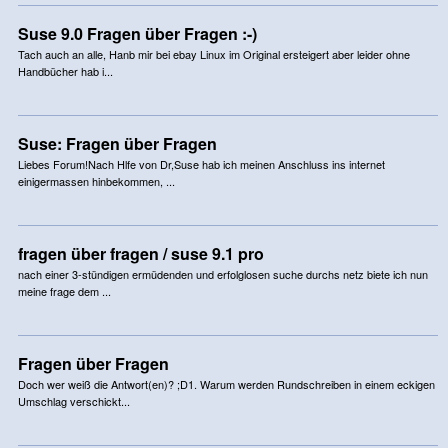
Suse 9.0 Fragen über Fragen :-)
Tach auch an alle, Hanb mir bei ebay Linux im Original ersteigert aber leider ohne
Handbücher hab i...
Suse: Fragen über Fragen
Liebes Forum!Nach Hlfe von Dr,Suse hab ich meinen Anschluss ins internet
einigermassen hinbekommen, ...
fragen über fragen / suse 9.1 pro
nach einer 3-stündigen ermüdenden und erfolglosen suche durchs netz biete ich nun
meine frage dem ...
Fragen über Fragen
Doch wer weiß die Antwort(en)? ;D1. Warum werden Rundschreiben in einem eckigen
Umschlag verschickt...