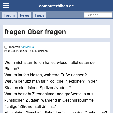
computerhilfen.de
Forum
Handy
Windows
Mac
News
Tipps
/
Tablet
fragen über fragen
Frage von
SanMarius
21.02.08, 20:08:00
| 1464x gelesen
Wenn nichts an Teflon haftet, wieso haftet es an der
Pfanne?
Warum laufen Nasen, während Füße riechen?
Warum benutzt man für "Tödliche Injektionen" in den
Staaten sterilisierte Spritzen/Nadeln?
Warum besteht Zitronenlimonade größtenteils aus
künstlichen Zutaten, während in Geschirrspülmittel
richtiger Zitronensaft drin ist?
Mit welcher Geschwindigkeit breitet sich das Dunkel aus?