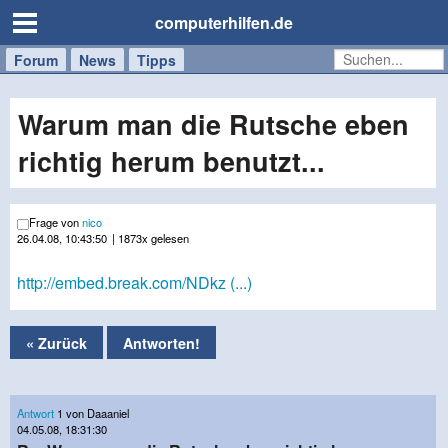
computerhilfen.de
Forum
Handy
Windows
Mac
News
Tipps
/
Tablet
Warum man die Rutsche eben
richtig herum benutzt...
Frage von
nico
26.04.08, 10:43:50
| 1873x gelesen
http://embed.break.com/NDkz (...)
« Zurück
Antworten!
Antwort
1 von Daaaniel
04.05.08, 18:31:30