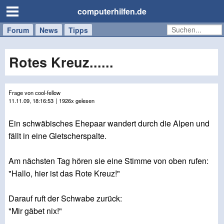
computerhilfen.de
Forum
Handy
Windows
Mac
News
Tipps
/
Tablet
Rotes Kreuz......
Frage von cool-fellow
11.11.09, 18:16:53
| 1926x gelesen
Ein schwäbisches Ehepaar wandert durch die Alpen und
fällt in eine Gletscherspalte.
Am nächsten Tag hören sie eine Stimme von oben rufen:
"Hallo, hier ist das Rote Kreuz!"
Darauf ruft der Schwabe zurück:
"Mir gäbet nix!"