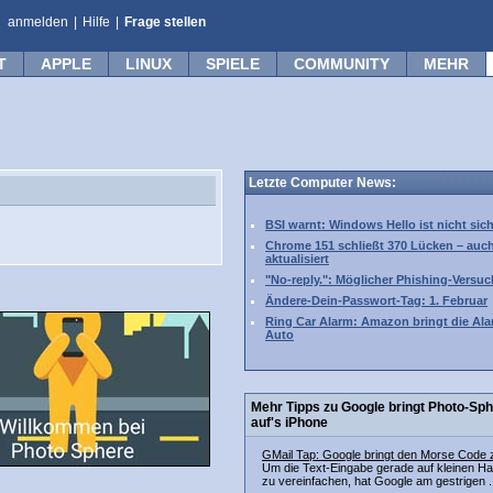
anmelden
|
Hilfe
|
Frage stellen
T
APPLE
LINUX
SPIELE
COMMUNITY
MEHR
Letzte Computer News:
BSI warnt: Windows Hello ist nicht sic
Chrome 151 schließt 370 Lücken – auc
aktualisiert
"No-reply.": Möglicher Phishing-Versuc
Ändere-Dein-Passwort-Tag: 1. Februar
Ring Car Alarm: Amazon bringt die Ala
Auto
Mehr Tipps zu Google bringt Photo-Sp
auf's iPhone
GMail Tap: Google bringt den Morse Code 
Um die Text-Eingabe gerade auf kleinen H
zu vereinfachen, hat Google am gestrigen .