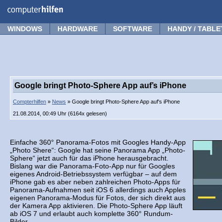
Forum
Tipps
News
Frage stellen
WINDOWS
HARDWARE
SOFTWARE
HANDY / TABLE
Google bringt Photo-Sphere App auf’s iPhone
Compterhilfen
»
News
» Google bringt Photo-Sphere App auf's iPhone
21.08.2014, 00:49 Uhr (6164x gelesen)
Einfache 360° Panorama-Fotos mit Googles Handy-App
„Photo Shere“: Google hat seine Panorama App „Photo-
Sphere“ jetzt auch für das iPhone herausgebracht.
Bislang war die Panorama-Foto-App nur für Googles
eigenes Android-Betriebssystem verfügbar – auf dem
iPhone gab es aber neben zahlreichen Photo-Apps für
Panorama-Aufnahmen seit iOS 6 allerdings auch Apples
eigenen Panorama-Modus für Fotos, der sich direkt aus
der Kamera App aktivieren. Die Photo-Sphere App läuft
ab iOS 7 und erlaubt auch komplette 360° Rundum-
Bilder.