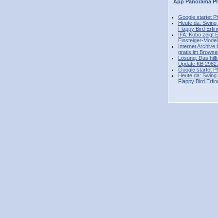
App
Panorama
P
Google startet P
Heute da: Swing
Flappy Bird Erfin
IFA: Kobo zeigt 
Einsteiger-Modell
Internet Archive 
gratis im Browser
Lösung: Das hilf
Update KB 2982
Google startet P
Heute da: Swing
Flappy Bird Erfin