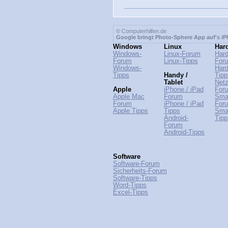
© Computerhilfen.de
Google bringt Photo-Sphere App auf's i
Windows
Linux
Har
Windows-
Linux-Forum
Hard
Forum
Linux-Tipps
For
Windows-
Hard
Tipps
Handy /
Tipp
Tablet
Netz
Apple
iPhone / iPad
For
Apple Mac
Forum
Sma
Forum
iPhone / iPad
For
Apple Tipps
Tipps
Sma
Android-
Tipp
Forum
Android-Tipps
Software
Software-Forum
Sicherheits-Forum
Software-Tipps
Word-Tipps
Excel-Tipps