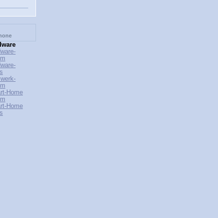
Phone
dware
ware-
um
ware-
s
werk-
um
rt-Home
um
rt-Home
s