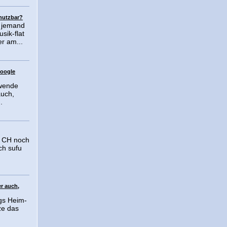
 nutzbar?
 jemand
sik-flat
r am...
google
rwende
uch,
.
n CH noch
ch sufu
er auch,
ngs Heim-
ze das