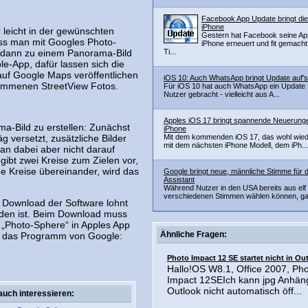
Facebook App Update bringt die
iPhone
leicht in der gewünschten
Gestern hat Facebook seine App
ss man mit Googles Photo-
iPhone erneuert und fit gemacht
 dann zu einem Panorama-Bild
Ti...
e-App, dafür lassen sich die
uf Google Maps veröffentlichen
iOS 10: Auch WhatsApp bringt Update auf'
nommenen StreetView Fotos.
Für iOS 10 hat auch WhatsApp ein Update f
Nutzer gebracht - vielleicht aus A...
Apples iOS 17 bringt spannende Neuerunge
ma-Bild zu erstellen: Zunächst
iPhone
g versetzt, zusätzliche Bilder
Mit dem kommenden iOS 17, das wohl wi
mit dem nächsten iPhone Modell, dem iPh...
n dabei aber nicht darauf
gibt zwei Kreise zum Zielen vor,
e Kreise übereinander, wird das
Google bringt neue, männliche Stimme für 
Assistant
Während Nutzer in den USA bereits aus elf
verschiedenen Stimmen wählen können, gab
r Download der Software lohnt
laden ist. Beim Download muss
 „Photo-Sphere“ in Apples App
Ähnliche Fragen:
ht das Programm von Google:
Photo Impact 12 SE startet nicht in Ou
Hallo!OS W8.1, Office 2007, Ph
Impact 12SEIch kann jpg Anhän
Outlook nicht automatisch öff...
auch interessieren: