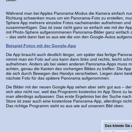
Während man bei Apples Panorama-Modus die Kamera einfach nur 
Richtung schwenken muss um ein Panorama-Foto zu erstellen, mu
Sphere App mehrere einzelne Fotos nacheinander aufnehmen und
zusammenfügen. Das ist zwar nicht ganz so einfach wie mit der Appl
mit Photo-Sphere aufgenommenen Panorama-Bilder ganz einfach a
– das sieht dann fast so aus wie die von den Google-Autos aufge
Beispiel-Fotos mit der Google-App
Die App braucht auch deutlich länger, um später das fertige Panora
nimmt man ein Foto auf uns kann dann links und rechts, leicht schrä
aufnehmen. Anders als bei vielen anderen Panorama-Apps muss ma
achten, genau die Kanten des vorherigen Bildes zu treffen: Die App 
die sich durch Bewegen des Handys verschieben. Liegen dann beid
nächste Foto für das spätere Panorama aufgenommen.
Die Bilder mit der neuen Google App sehen aber sehr gut aus – de
sich also nicht nur, weil das Programm kostenlos im App Store zu 
man allerdings aufpassen: Das erste Ergebniss bei der Suche nach
Store ist zwar auch eine kostenlose Panorama-App, allerdings nic
Das richtige Programm sieht so aus wie auf unserem Bild oben.
Das könnte Sie 