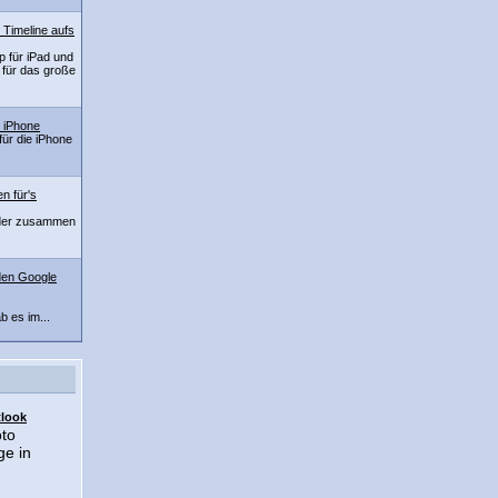
 Timeline aufs
 für iPad und
 für das große
s iPhone
ür die iPhone
n für's
eder zusammen
den Google
 es im...
tlook
oto
ge in