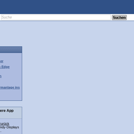
her
h Edge
h
rmanlage ins
here App
zurück
andy-Displays
..