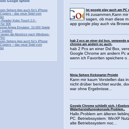
hoto
Google
Sphere
Ist google play auch am PC
hoto-Sphere App auch für's iPhone
 Copters - das neue Spiel vom
Hi zusammen,Kann mir
der
sagen, ob man diese mu
E-Reader Kobo Touch 2.0 -
app google play auch via Browse
 für 90€
bringt Amiga Emulator: 10.000 Spiele
 spielen!
t gegen die Abstürze nach Windows-
791!
hab 2 pcs an einer dsl box, verwende 
hoto-Sphere App auch für’s iPhone
chrome am andern pc auch,
 Copters – das neue Spiel vom
der
hab 2 Pcs an einer Dsl Box, ve
Google Chrome am andern Pc a
wenn ich Favoriten speichere o..
Ninja Sphere Kickstarter Projekt
Kann mir kaum Vorstellen das i
nicht drüber berichtet wurde, do
war ohne Ergebnisse...
Google Chrome schließt sich, I-Explor
Widerherstellungskonsole Problem..
Hallo.Problem am älteren liebli
PC. Betriebssystem: WinXP Nut
alte Betriebssystem noc...