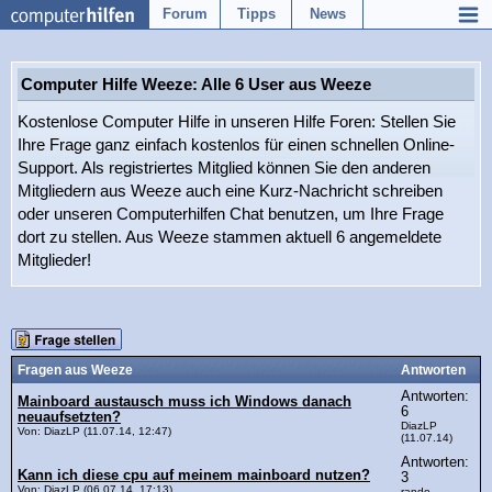
Forum
Tipps
News
Computer Hilfe Weeze: Alle 6 User aus Weeze
Kostenlose Computer Hilfe in unseren Hilfe Foren: Stellen Sie
Ihre Frage ganz einfach kostenlos für einen schnellen Online-
Support. Als registriertes Mitglied können Sie den anderen
Mitgliedern aus Weeze auch eine Kurz-Nachricht schreiben
oder unseren Computerhilfen Chat benutzen, um Ihre Frage
dort zu stellen. Aus Weeze stammen aktuell 6 angemeldete
Mitglieder!
Fragen aus Weeze
Antworten
Antworten:
Mainboard austausch muss ich Windows danach
6
neuaufsetzten?
DiazLP
Von: DiazLP (11.07.14, 12:47)
(11.07.14)
Antworten:
Kann ich diese cpu auf meinem mainboard nutzen?
3
Von: DiazLP (06.07.14, 17:13)
rando