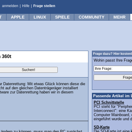
anmelden
|
Hilfe
|
Frage stellen
T
APPLE
LINUX
SPIELE
COMMUNITY
MEHR
Frage dazu? Hier kostenl
m 360t
Wohin passt Ihre Fra
ur Datenrettung: Mit etwas Glück können diese die
t auf den gleichen Datenträgeräger installiert
tware zur Datenrettung haben wir in diesem
Passende Artikel im 
PCI Schnittstelle
PCI steht für "Periph
Interconnect": eine Ka
Computer Mainboard, d
eingeführt wurde und d
SD-Karte
Die SD-Karte ist eine k
en ändern zu können, muss man den PC zunächst