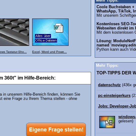
Mehr Tipps:
Coole Buchstaben + S
WhatsApp, TikTok, I
Mit unserem Schriftgen
Kostenloses SEO-Too
Webseiten direkt im
Mit dem kostenlosen 
Lösung: ModuleNotF
named 'moviepy.edit
Python kann auch Vid
ows Tastatur-Sho...
Excel, Word und Powe...
Mehr Tipps:
TOP-TIPPS DER
em 360t" im Hilfe-Bereich:
datenschutz
(436x g
in unserem Hilfe-Bereich finden, können Sie
pc-einsteigerkurs
(2
st eine Frage zu Ihrem Thema stellen - ohne
Jobs: Developer-Jo
windows-
gelesen)