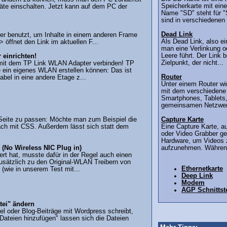
Speicherkarte mit ein
äte einschalten. Jetzt kann auf dem PC der
Name "SD" steht für "
sind in verschiedenen 
Dead Link
eder benutzt, um Inhalte in einem anderen Frame
Als Dead Link, also ei
> öffnet den Link im aktuellen F...
man eine Verlinkung o
Leere führt. Der Link 
 einrichten!
Zielpunkt, der nicht...
 mit dem TP Link WLAN Adapter verbinden! TP
ie ein eigenes WLAN erstellen können: Das ist
Router
bel in eine andere Etage z...
Unter einem Router wi
mit dem verschiedene
Smartphones, Tablets,
gemeinsamen Netzwerk
 Seite zu passen: Möchte man zum Beispiel die
Capture Karte
fach mit CSS. Außerdem lässt sich statt dem
Eine Capture Karte, a
oder Video Grabber gen
Hardware, um Videos z
(No Wireless NIC Plug in)
aufzunehmen. Während
t hat, musste dafür in der Regel auch einen
usätzlich zu den Original-WLAN Treibern von
Ethernetkarte
wie in unserem Test mit...
Deep Link
Modem
AGP Schnittste
tei" ändern
kel oder Blog-Beiträge mit Wordpress schreibt,
Dateien hinzufügen" lassen sich die Dateien