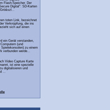
em Flash-Speicher. Der
Secure Digital": SD-Karten
Grö&szl...
nen toten Link, bezeichnet
der Verknüpfung, die ins
bezieht sich auf einen
rd ein Gerät verstanden,
 Computern (und
 Spielekonsolen) zu einem
 verbunden werde...
uch Video Capture Karte
annt, ist eine spezielle
u digitalisieren und
 ...
lle