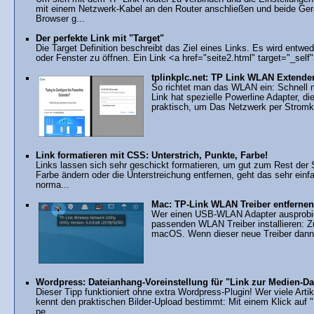
mit einem Netzwerk-Kabel an den Router anschließen und beide Ger
Browser g...
Der perfekte Link mit "Target"
Die Target Definition beschreibt das Ziel eines Links. Es wird entw
oder Fenster zu öffnen. Ein Link <a href="seite2.html" target="_self"
tplinkplc.net: TP Link WLAN Extender
So richtet man das WLAN ein: Schnell
Link hat spezielle Powerline Adapter, d
praktisch, um Das Netzwerk per Stromka
Link formatieren mit CSS: Unterstrich, Punkte, Farbe!
Links lassen sich sehr geschickt formatieren, um gut zum Rest der
Farbe ändern oder die Unterstreichung entfernen, geht das sehr ein
norma...
Mac: TP-Link WLAN Treiber entfernen 
Wer einen USB-WLAN Adapter ausprobier
passenden WLAN Treiber installieren: Z
macOS. Wenn dieser neue Treiber dann (
Wordpress: Dateianhang-Voreinstellung für "Link zur Medien-Da
Dieser Tipp funktioniert ohne extra Wordpress-Plugin! Wer viele Arti
kennt den praktischen Bilder-Upload bestimmt: Mit einem Klick auf "
pe...