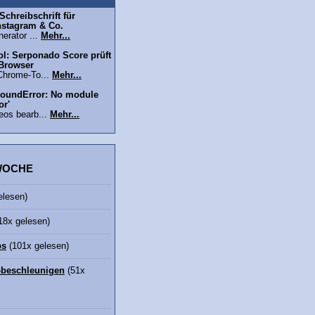
chreibschrift für
nstagram & Co.
erator ...
Mehr...
l: Serponado Score prüft
 Browser
Chrome-To...
Mehr...
oundError: No module
or'
eos bearb...
Mehr...
 WOCHE
elesen)
18x gelesen)
bs
(101x gelesen)
beschleunigen
(51x