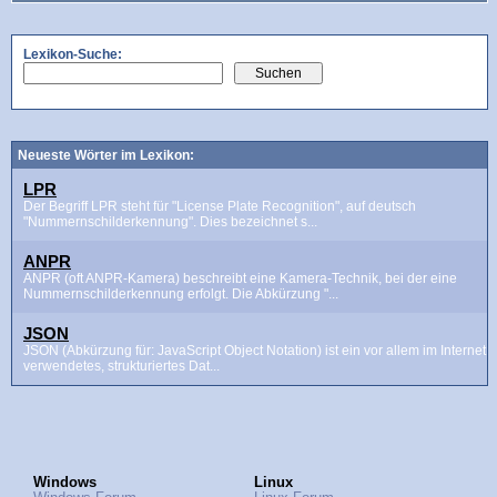
Lexikon-Suche:
Neueste Wörter im Lexikon:
LPR
Der Begriff LPR steht für "License Plate Recognition", auf deutsch
"Nummernschilderkennung". Dies bezeichnet s...
ANPR
ANPR (oft ANPR-Kamera) beschreibt eine Kamera-Technik, bei der eine
Nummernschilderkennung erfolgt. Die Abkürzung "...
JSON
JSON (Abkürzung für: JavaScript Object Notation) ist ein vor allem im Internet
verwendetes, strukturiertes Dat...
Windows
Linux