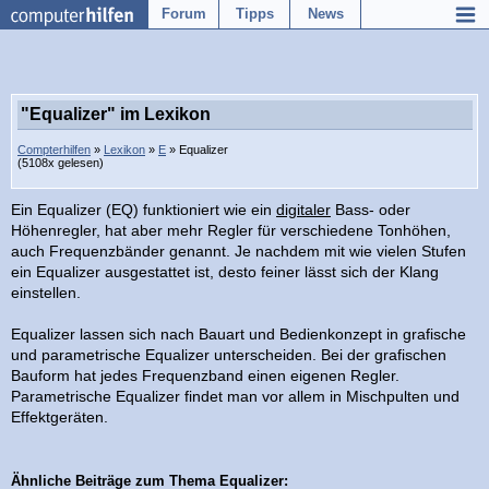
Forum
Tipps
News
"Equalizer" im Lexikon
Compterhilfen
»
Lexikon
»
E
» Equalizer
(5108x gelesen)
Ein Equalizer (EQ) funktioniert wie ein
digitaler
Bass- oder
Höhenregler, hat aber mehr Regler für verschiedene Tonhöhen,
auch Frequenzbänder genannt. Je nachdem mit wie vielen Stufen
ein Equalizer ausgestattet ist, desto feiner lässt sich der Klang
einstellen.
Equalizer lassen sich nach Bauart und Bedienkonzept in grafische
und parametrische Equalizer unterscheiden. Bei der grafischen
Bauform hat jedes Frequenzband einen eigenen Regler.
Parametrische Equalizer findet man vor allem in Mischpulten und
Effektgeräten.
Ähnliche Beiträge zum Thema Equalizer: