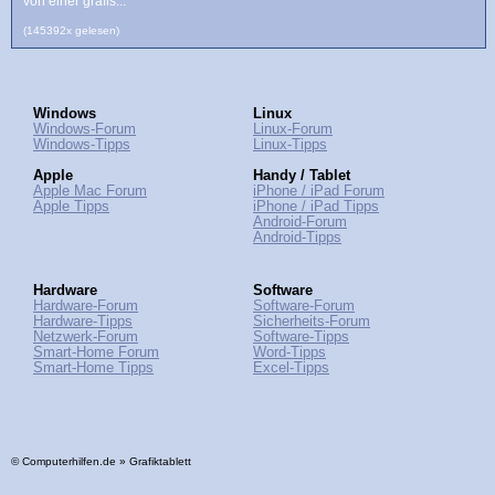
von einer grafis...
(145392x gelesen)
Windows
Linux
Windows-Forum
Linux-Forum
Windows-Tipps
Linux-Tipps
Apple
Handy / Tablet
Apple Mac Forum
iPhone / iPad Forum
Apple Tipps
iPhone / iPad Tipps
Android-Forum
Android-Tipps
Hardware
Software
Hardware-Forum
Software-Forum
Hardware-Tipps
Sicherheits-Forum
Netzwerk-Forum
Software-Tipps
Smart-Home Forum
Word-Tipps
Smart-Home Tipps
Excel-Tipps
© Computerhilfen.de » Grafiktablett