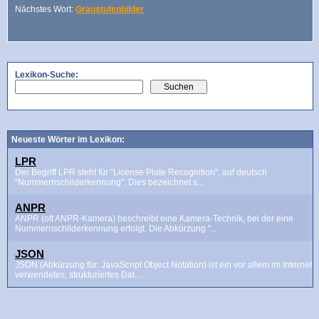
Nächstes Wort:
Graustufenbilder
Lexikon-Suche:
Neueste Wörter im Lexikon:
LPR
Der Begriff LPR steht für "License Plate Recognition", auf deutsch
"Nummernschilderkennung". Dies bezeichnet s...
ANPR
ANPR (oft ANPR-Kamera) beschreibt eine Kamera-Technik, bei der eine
Nummernschilderkennung erfolgt. Die Abkürzung "...
JSON
JSON (Abkürzung für: JavaScript Object Notation) ist ein vor allem im Internet
verwendetes, strukturiertes Dat...