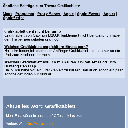
Ähnliche Beiträge zum Thema Grafiktablett:
Maus
|
Programm
|
Proxy Server
|
Apple
|
Apple Events
|
Applet
|
AppleScript
grafiktablett geht nicht bei gimp
Grafiktablett von Gaomon M106K funktioniert nicht bei Gimp.Ich habe
den Treiber neu geladen und noch...
Welches Grafiktablett empfehlt ihr Einsteigern?
Hallo Ihr lieben,Ich suche ein Anfänger Grafiktablett einfach nur so ein
Pad zum zeichnen für mein...
Welches Grafiktablett soll ich mir kaufen XP-Pen Artist 22E Pro
Drawing Pen Disp
Hallo. Ich habe vor ein Grafiktablett zu kaufen,Hab auch schon ein paar
schöne gefunden nur sind di...
Aktuelles Wort: Grafiktablett
Mehr Fachwörter in unserem PC Technik Lexikon:
Voriges Wort:
Grafikprozessor