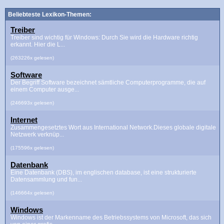
Beliebteste Lexikon-Themen:
Treiber
Treiber sind wichtig für Windows: Durch Sie wird die Hardware richtig
erkannt. Hier die L...
(263226x gelesen)
Software
Der Begriff Software bezeichnet sämtliche Computerprogramme, die auf
einem Computer ausge...
(246693x gelesen)
Internet
Zusammengesetztes Wort aus International Network.Dieses globale digitale
Netzwerk verknüp...
(175596x gelesen)
Datenbank
Eine Datenbank (DBS), im englischen database, ist eine strukturierte
Datensammlung und fun...
(146664x gelesen)
Windows
Windows ist der Markenname des Betriebssystems von Microsoft, das sich