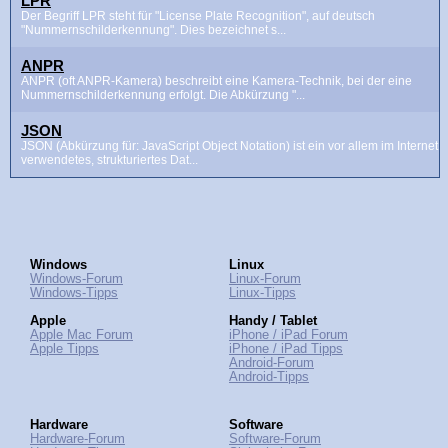
LPR
Der Begriff LPR steht für "License Plate Recognition", auf deutsch
"Nummernschilderkennung". Dies bezeichnet s...
ANPR
ANPR (oft ANPR-Kamera) beschreibt eine Kamera-Technik, bei der eine
Nummernschilderkennung erfolgt. Die Abkürzung "...
JSON
JSON (Abkürzung für: JavaScript Object Notation) ist ein vor allem im Internet
verwendetes, strukturiertes Dat...
Windows
Linux
Windows-Forum
Linux-Forum
Windows-Tipps
Linux-Tipps
Apple
Handy / Tablet
Apple Mac Forum
iPhone / iPad Forum
Apple Tipps
iPhone / iPad Tipps
Android-Forum
Android-Tipps
Hardware
Software
Hardware-Forum
Software-Forum