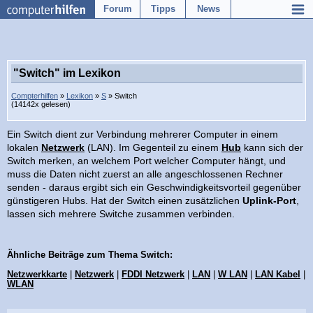
Forum
Tipps
News
"Switch" im Lexikon
Compterhilfen
»
Lexikon
»
S
» Switch
(14142x gelesen)
Ein Switch dient zur Verbindung mehrerer Computer in einem
lokalen
Netzwerk
(LAN). Im Gegenteil zu einem
Hub
kann sich der
Switch merken, an welchem Port welcher Computer hängt, und
muss die Daten nicht zuerst an alle angeschlossenen Rechner
senden - daraus ergibt sich ein Geschwindigkeitsvorteil gegenüber
günstigeren Hubs. Hat der Switch einen zusätzlichen
Uplink-Port
,
lassen sich mehrere Switche zusammen verbinden.
Ähnliche Beiträge zum Thema Switch:
Netzwerkkarte
|
Netzwerk
|
FDDI Netzwerk
|
LAN
|
W LAN
|
LAN Kabel
|
WLAN