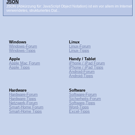
JSON
JSON (Abkürzung für: JavaScript Object Notation) ist ein vor allem im Internet
verwendetes, strukturiertes Dat...
Windows
Linux
Windows-Forum
Linux-Forum
Windows-Tipps
Linux-Tipps
Apple
Handy / Tablet
Apple Mac Forum
iPhone / iPad Forum
Apple Tipps
iPhone / iPad Tipps
Android-Forum
Android-Tipps
Hardware
Software
Hardware-Forum
Software-Forum
Hardware-Tipps
Sicherheits-Forum
Netzwerk-Forum
Software-Tipps
Smart-Home Forum
Word-Tipps
Smart-Home Tipps
Excel-Tipps