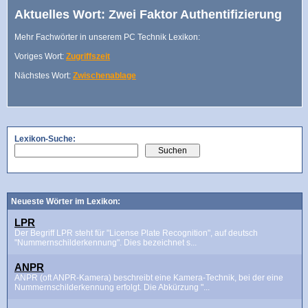
Aktuelles Wort: Zwei Faktor Authentifizierung
Mehr Fachwörter in unserem PC Technik Lexikon:
Voriges Wort:
Zugriffszeit
Nächstes Wort:
Zwischenablage
Lexikon-Suche:
Neueste Wörter im Lexikon:
LPR
Der Begriff LPR steht für "License Plate Recognition", auf deutsch
"Nummernschilderkennung". Dies bezeichnet s...
ANPR
ANPR (oft ANPR-Kamera) beschreibt eine Kamera-Technik, bei der eine
Nummernschilderkennung erfolgt. Die Abkürzung "...