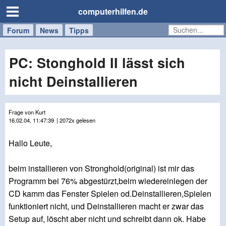
computerhilfen.de
Forum
Handy
Windows
Mac
News
Tipps
/
Tablet
PC: Stonghold II lässt sich
nicht Deinstallieren
Frage von Kurt
16.02.04, 11:47:39
| 2072x gelesen
Hallo Leute,
beim installieren von Stronghold(original) ist mir das
Programm bei 76% abgestürzt,beim wiedereinlegen der
CD kamm das Fenster Spielen od.Deinstallieren,Spielen
funktioniert nicht, und Deinstallieren macht er zwar das
Setup auf, löscht aber nicht und schreibt dann ok. Habe