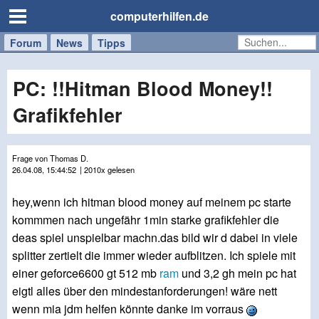
computerhilfen.de
Forum
Handy
Windows
Mac
News
Tipps
/
Tablet
PC: !!Hitman Blood Money!!
Grafikfehler
Frage von Thomas D.
26.04.08, 15:44:52
| 2010x gelesen
hey,wenn ich hitman blood money auf meinem pc starte
kommmen nach ungefähr 1min starke grafikfehler die
deas spiel unspielbar machn.das bild wir d dabei in viele
splitter zertielt die immer wieder aufblitzen. Ich spiele mit
einer geforce6600 gt 512 mb
ram
und 3,2 gh mein pc hat
eigtl alles über den mindestanforderungen! wäre nett
wenn mia jdm helfen könnte danke im vorraus