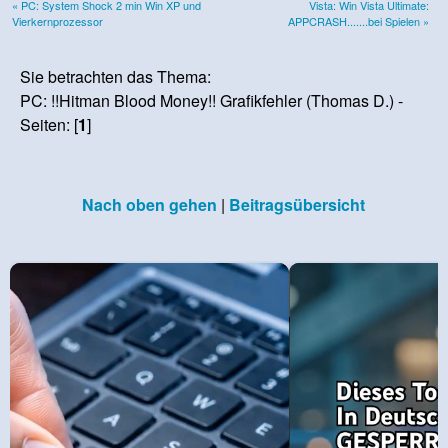
« PC: System Shock 2 min Win XP und
Vista: Win Vista Ultimate:
Vierkernprozessor
APPCRASH.......bei Spielen »
Sie betrachten das Thema:
PC: !!Hitman Blood Money!! Grafikfehler (Thomas D.) -
Seiten: [
1
]
Nach oben gehen
|
Beitragsübersicht