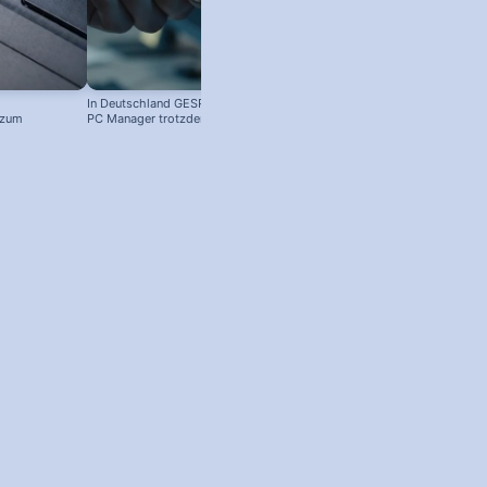
In Deutschland GESPERRT: Microsoft
 zum
PC Manager trotzdem installieren
! #windowstipps