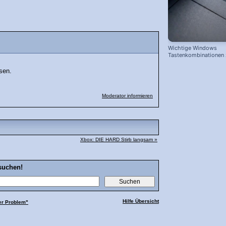
Wichtige Windows
Tastenkombinationen
schnelleren Arbeiten
sen.
Moderator informieren
Xbox: DIE HARD Stirb langsam »
suchen!
Hilfe Übersicht
er Problem"