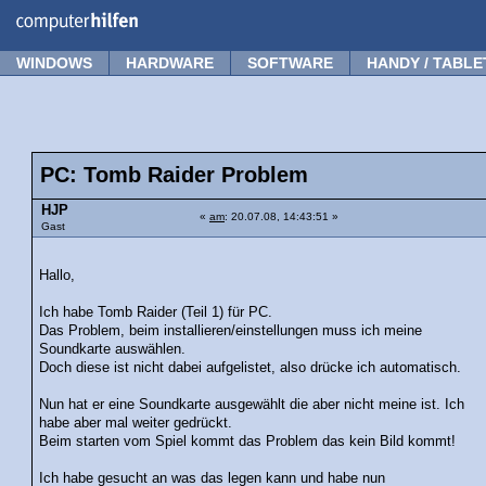
Forum
Tipps
News
Frage stellen
WINDOWS
HARDWARE
SOFTWARE
HANDY / TABLE
PC: Tomb Raider Problem
HJP
«
am
: 20.07.08, 14:43:51 »
Gast
Hallo,
Ich habe Tomb Raider (Teil 1) für PC.
Das Problem, beim installieren/einstellungen muss ich meine
Soundkarte auswählen.
Doch diese ist nicht dabei aufgelistet, also drücke ich automatisch.
Nun hat er eine Soundkarte ausgewählt die aber nicht meine ist. Ich
habe aber mal weiter gedrückt.
Beim starten vom Spiel kommt das Problem das kein Bild kommt!
Ich habe gesucht an was das legen kann und habe nun