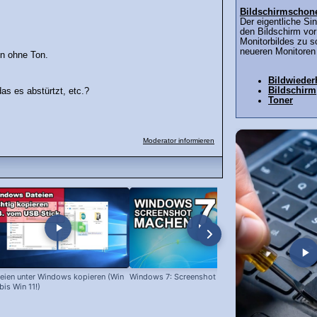
Bildschirmschon
Der eigentliche Si
den Bildschirm vo
Monitorbildes zu 
neueren Monitoren 
en ohne Ton.
Bildwieder
Bildschirm
as es abstürtzt, etc.?
Toner
Moderator informieren
eien unter Windows kopieren (Win
Windows 7: Screenshot machen
Programme l
bis Win 11!)