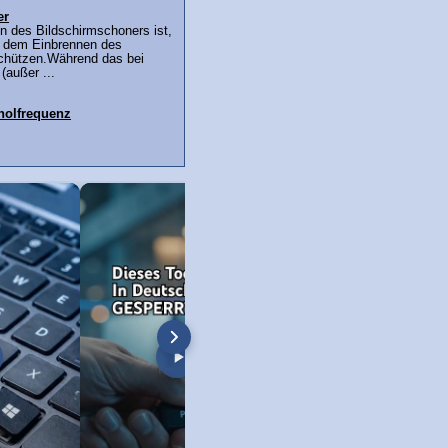
er
nn des Bildschirmschoners ist,
r dem Einbrennen des
schützen.Während das bei
(außer ...
holfrequenz
öschen unter Windows 11