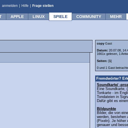
anmelden
|
Hilfe
|
Frage stellen
T
APPLE
LINUX
SPIELE
COMMUNITY
MEHR
copy
Gast
Datum:
20.07.08, 14:
1661x gelesen, 1 Antw
Seiten:
[
1
]
0 und 1 Gast betrach
Fremdwörter? Erk
Soundkarte/ -pro
Eine Soundkarte, (
Tonkarte - im Eng
Tondateien in Sign
Dafür gibt es einen
Bildpunkte
Bilder, die von ei
werden, bestehen 
(Pixeln). Je höher 
genauer und besser