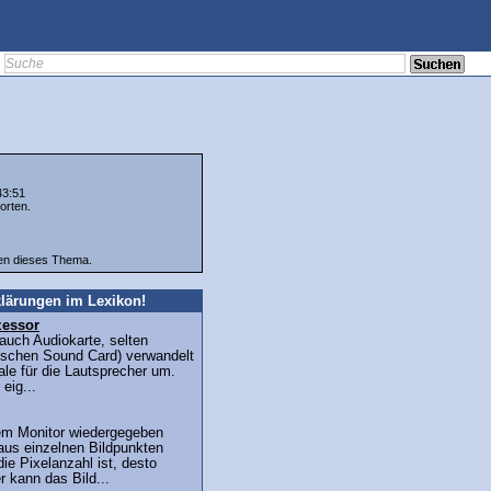
43:51
orten.
ten dieses Thema.
lärungen im Lexikon!
zessor
auch Audiokarte, selten
lischen Sound Card) verwandelt
ale für die Lautsprecher um.
 eig...
nem Monitor wiedergegeben
aus einzelnen Bildpunkten
die Pixelanzahl ist, desto
 kann das Bild...