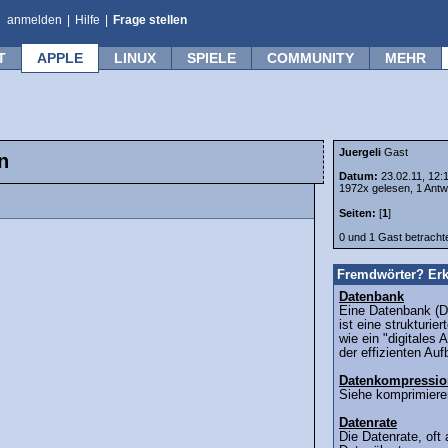
anmelden
|
Hilfe
|
Frage stellen
T
APPLE
LINUX
SPIELE
COMMUNITY
MEHR
Juergeli
Gast
n
Datum:
23.02.11, 12:
1972x gelesen, 1 Antw
Seiten:
[
1
]
0 und 1 Gast betrach
Fremdwörter? Erk
Datenbank
Eine Datenbank (D
ist eine strukturi
wie ein "digitales
der effizienten Auf
Datenkompressio
Siehe komprimieren
Datenrate
Die Datenrate, oft