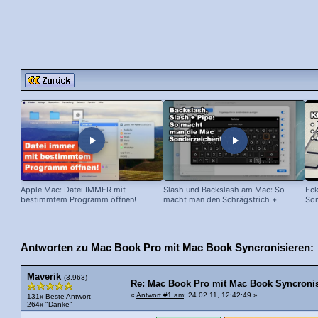
Apple Mac: Datei IMMER mit
Slash und Backslash am Mac: So
Eck
bestimmtem Programm öffnen!
macht man den Schrägstrich +
Son
senkrechten Strich!
Antworten zu Mac Book Pro mit Mac Book Syncronisieren:
Maverik
(3.963)
Re: Mac Book Pro mit Mac Book Syncroni
«
Antwort #1 am
: 24.02.11, 12:42:49 »
131x Beste Antwort
264x "Danke"