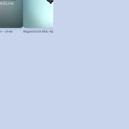
n – ohne
Abgestürzte Mac-App abschießen!
Mac-Hardware, Betriebssystem 
Seriennummer anzeigen!