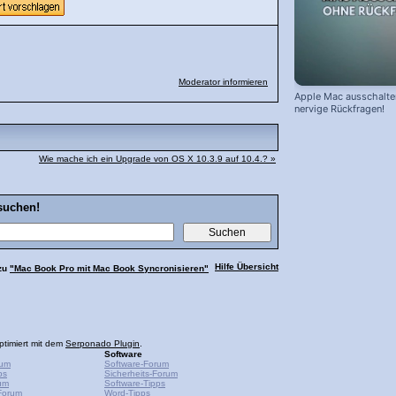
Moderator informieren
Apple Mac ausschalte
nervige Rückfragen!
Wie mache ich ein Upgrade von OS X 10.3.9 auf 10.4.? »
suchen!
Hilfe Übersicht
zu
"Mac Book Pro mit Mac Book Syncronisieren"
ptimiert mit dem
Serponado Plugin
.
Software
rum
Software-Forum
ps
Sicherheits-Forum
um
Software-Tipps
Forum
Word-Tipps