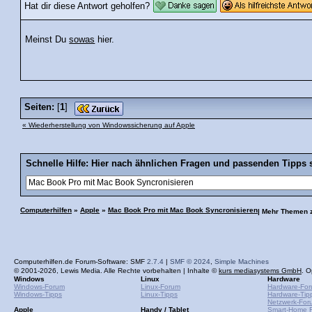
Hat dir diese Antwort geholfen?
Meinst Du
sowas
hier.
Seiten:
[
1
]
« Wiederherstellung von Windowssicherung auf Apple
Schnelle Hilfe: Hier nach ähnlichen Fragen und passenden Tipps 
Computerhilfen
»
Apple
»
Mac Book Pro mit Mac Book Syncronisieren
| Mehr Themen 
Computerhilfen.de Forum-Software: SMF
2.7.4
|
SMF © 2024
,
Simple Machines
© 2001-2026, Lewis Media. Alle Rechte vorbehalten | Inhalte ©
kurs mediasystems GmbH
. O
Windows
Linux
Hardware
Windows-Forum
Linux-Forum
Hardware-Fo
Windows-Tipps
Linux-Tipps
Hardware-Tip
Netzwerk-For
Apple
Handy / Tablet
Smart-Home 