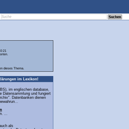
10:21
orten.
ten dieses Thema.
lärungen im Lexikon!
BS), im englischen database,
erte Datensammlung und fungiert
 Archiv". Datenbanken dienen
bewahrun...
n
. ...
 auch als