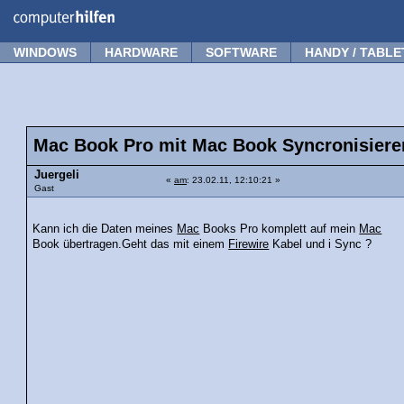
Forum
Tipps
News
Frage stellen
WINDOWS
HARDWARE
SOFTWARE
HANDY / TABLE
Mac Book Pro mit Mac Book Syncronisiere
Juergeli
«
am
: 23.02.11, 12:10:21 »
Gast
Kann ich die Daten meines
Mac
Books Pro komplett auf mein
Mac
Book übertragen.Geht das mit einem
Firewire
Kabel und i Sync ?