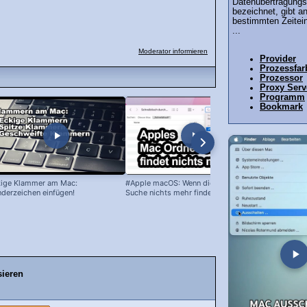
Datenübertragungsr
bezeichnet, gibt an
bestimmten Zeitei
...
Moderator informieren
Provider
Prozessfar
Prozessor
Proxy Serv
Programm
Bookmark
ige Klammer am Mac:
#Apple macOS: Wenn die Mac #Ordner
Mac: Sprach
derzeichen einfügen!
Suche nichts mehr findet!
ändern (z.B.
sieren