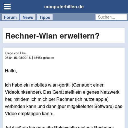
computerhilfen.de
Forum
Handy
Windows
Mac
News
Tipps
/
Tablet
Rechner-Wlan erweitern?
Frage von luke
25.04.15, 08:20:16
| 1545x gelesen
Hallo,
Ich habe ein mobiles wlan-gerät. (Genauer: einen
Videofunksender). Das Gerät stellt ein eigenes Netzwerk
her, mit dem ich mich per Rechner (ich nutze apple)
verbinden kann und dann (per mitgelieferter Software) das
Video empfangen kann.
Jetzt würde ich gern die Reichweite meines Rechners