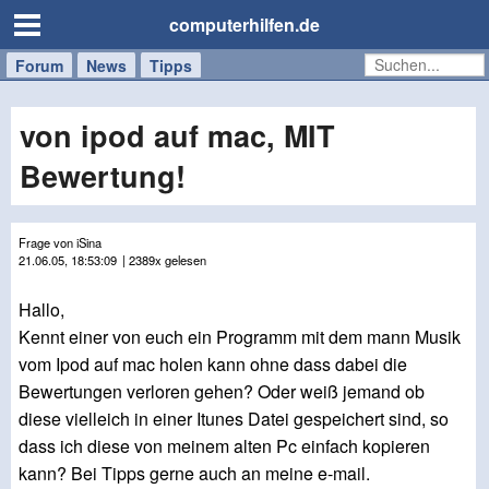
computerhilfen.de
Forum
Handy
Windows
Mac
News
Tipps
/
Tablet
von ipod auf mac, MIT
Bewertung!
Frage von iSina
21.06.05, 18:53:09
| 2389x gelesen
Hallo,
Kennt einer von euch ein Programm mit dem mann Musik
vom Ipod auf mac holen kann ohne dass dabei die
Bewertungen verloren gehen? Oder weiß jemand ob
diese vielleich in einer Itunes Datei gespeichert sind, so
dass ich diese von meinem alten Pc einfach kopieren
kann? Bei Tipps gerne auch an meine e-mail.