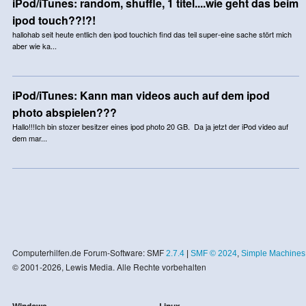
iPod/iTunes: random, shuffle, 1 titel....wie geht das beim
ipod touch??!?!
hallohab seit heute entlich den ipod touchich find das teil super-eine sache stört mich
aber wie ka...
iPod/iTunes: Kann man videos auch auf dem ipod
photo abspielen???
Hallo!!!Ich bin stozer besitzer eines ipod photo 20 GB. Da ja jetzt der iPod video auf
dem mar...
Computerhilfen.de Forum-Software: SMF
2.7.4
|
SMF © 2024
,
Simple Machines
© 2001-2026, Lewis Media. Alle Rechte vorbehalten
Windows
Linux