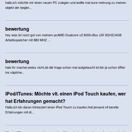
hallo,ich möchte mir einen neuen PC zulegen und wollte mal eure meinung zu meinen
objekt der begier...
bewertung
hey was ist noch gut von meinem pcAMD Dualcore x2 6000+Box (2X 3GHZ)4GB
Arbeitsspeicher mit 880 MHZ ...
bewertung
halo ihr macher,weiss nicht,ob die frage schon mal aufgetaucht ist.bin ja schon öffter
ins näpfche...
iPod/iTunes: Möchte vlt. einen iPod Touch kaufen, wer
hat Erfahrungen gemacht?
Hallo,ich bin daran intressiert einen iPod Touch zu kaufen.Hat jemand vlt bereits
Erfahrungen mit di...