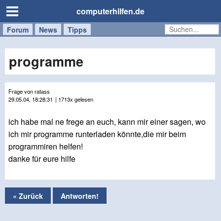
computerhilfen.de
Forum
Handy
Windows
Mac
News
Tipps
/
Tablet
programme
Frage von ratass
29.05.04, 18:28:31
| 1713x gelesen
ich habe mal ne frege an euch, kann mir einer sagen, wo
ich mir programme runterladen könnte,die mir beim
programmiren helfen!
danke für eure hilfe
« Zurück
Antworten!