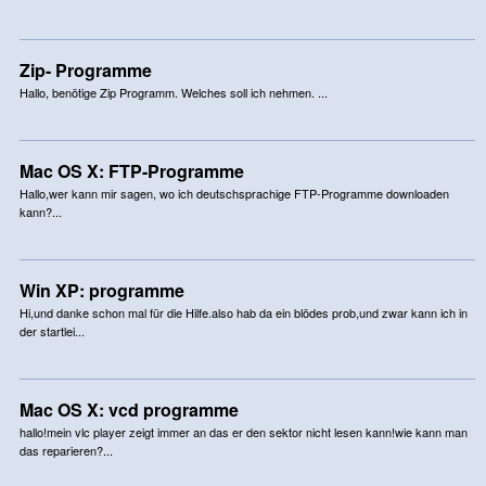
Zip- Programme
Hallo, benötige Zip Programm. Welches soll ich nehmen. ...
Mac OS X: FTP-Programme
Hallo,wer kann mir sagen, wo ich deutschsprachige FTP-Programme downloaden
kann?...
Win XP: programme
Hi,und danke schon mal für die Hilfe.also hab da ein blödes prob,und zwar kann ich in
der startlei...
Mac OS X: vcd programme
hallo!mein vlc player zeigt immer an das er den sektor nicht lesen kann!wie kann man
das reparieren?...