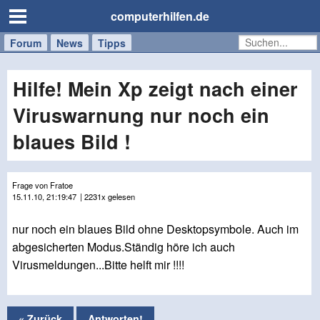
computerhilfen.de
Forum
Handy
Windows
Mac
News
Tipps
/
Tablet
Hilfe! Mein Xp zeigt nach einer
Viruswarnung nur noch ein
blaues Bild !
Frage von Fratoe
15.11.10, 21:19:47
| 2231x gelesen
nur noch ein blaues Bild ohne Desktopsymbole. Auch im
abgesicherten Modus.Ständig höre ich auch
Virusmeldungen...Bitte helft mir !!!!
« Zurück
Antworten!