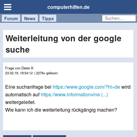
computerhilfen.de
Forum
Handy
Windows
Mac
News
Tipps
/
Tablet
Weiterleitung von der google
suche
Frage von Dieter K
23.02.19, 19:54:12
| 2276x gelesen
Eine suchanfrage bei
https://www.google.com/?hl=de
wird
automatisch auf
https://www.informationvine (...)
weitergeleitet.
Wie kann ich die weiterleitung rückgängig machen?