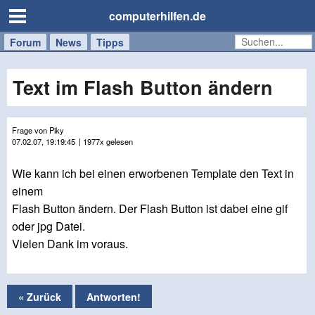
computerhilfen.de
Forum
Handy
Windows
Mac
News
Tipps
/
Tablet
Text im Flash Button ändern
Frage von Piky
07.02.07, 19:19:45
| 1977x gelesen
Wie kann ich bei einen erworbenen Template den Text in
einem
Flash Button ändern. Der Flash Button ist dabei eine gif
oder jpg Datei.
Vielen Dank im voraus.
« Zurück
Antworten!