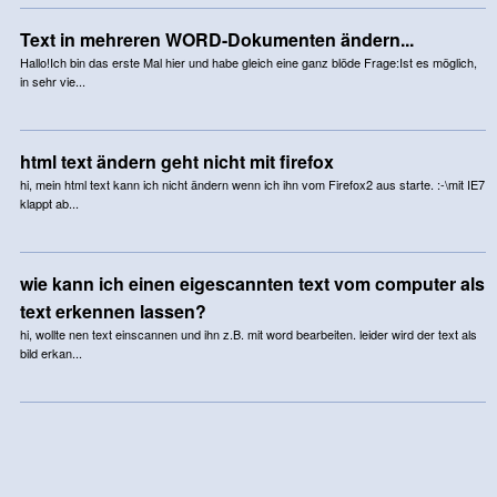
Text in mehreren WORD-Dokumenten ändern...
Hallo!Ich bin das erste Mal hier und habe gleich eine ganz blöde Frage:Ist es möglich,
in sehr vie...
html text ändern geht nicht mit firefox
hi, mein html text kann ich nicht ändern wenn ich ihn vom Firefox2 aus starte. :-\mit IE7
klappt ab...
wie kann ich einen eigescannten text vom computer als
text erkennen lassen?
hi, wollte nen text einscannen und ihn z.B. mit word bearbeiten. leider wird der text als
bild erkan...