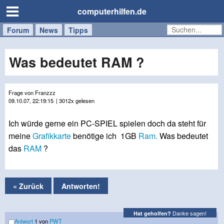
computerhilfen.de
Forum
Handy
Windows
Mac
News
Tipps
/
Tablet
Was bedeutet RAM ?
Frage von Franzzz
09.10.07, 22:19:15
| 3012x gelesen
Ich würde gerne ein PC-SPIEL spielen doch da steht für
meine
Grafikkarte
benötige ich 1GB
Ram.
Was bedeutet
das
RAM
?
« Zurück
Antworten!
Danke sagen!
Hat geholfen?
Antwort
1 von
PWT