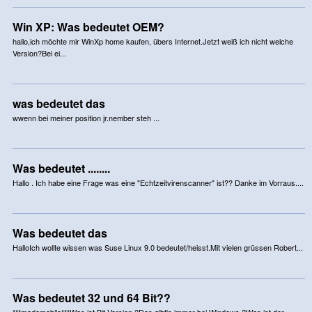
Win XP: Was bedeutet OEM?
hallo,ich möchte mir WinXp home kaufen, übers Internet.Jetzt weiß ich nicht welche
Version?Bei ei...
was bedeutet das
wwenn bei meiner position jr.nember steh ...
Was bedeutet ........
Hallo . Ich habe eine Frage was eine "Echtzeitvirenscanner" ist?? Danke im Vorraus....
Was bedeutet das
HalloIch wollte wissen was Suse Linux 9.0 bedeutet/heisst.Mit vielen grüssen Robert...
Was bedeutet 32 und 64 Bit??
***mademobile***Was ist Bit Version ?Das gibt's immer bei Windows ?Was ist der