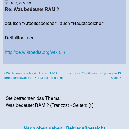
09.10.07, 22:55:23
Re: Was bedeutet RAM ?
deutsch "Arbeitsspeicher", auch "Hauptspeicher"
Definition hier:
http://de.wikipedia.org/wik (...)
« Wie bekomme ich avi Filme auf MVD
Ist meine Grafikkarte gut genug für PC-
format umgewandelt ( Für Magix progamm
Spiele? »
)
Sie betrachten das Thema:
Was bedeutet RAM ? (Franzzz) - Seiten: [
1
]
Nach oben gehen
|
Beitragsübersicht