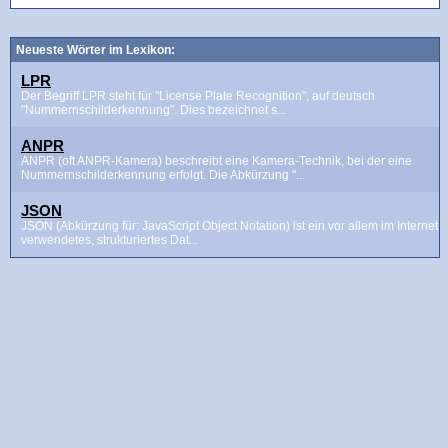
Neueste Wörter im Lexikon:
LPR
Der Begriff LPR steht für "License Plate Recognition", auf deutsch
"Nummernschilderkennung". Dies bezeichnet s...
ANPR
ANPR (oft ANPR-Kamera) beschreibt eine Kamera-Technik, bei der eine
Nummernschilderkennung erfolgt. Die Abkürzung "...
JSON
JSON (Abkürzung für: JavaScript Object Notation) ist ein vor allem im Internet
verwendetes, strukturiertes Dat...