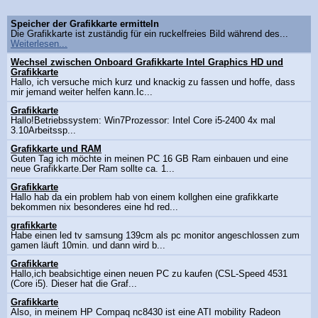
Speicher der Grafikkarte ermitteln
Die Grafikkarte ist zuständig für ein ruckelfreies Bild während des...
Weiterlesen...
Wechsel zwischen Onboard Grafikkarte Intel Graphics HD und
Grafikkarte
Hallo, ich versuche mich kurz und knackig zu fassen und hoffe, dass
mir jemand weiter helfen kann.Ic...
Grafikkarte
Hallo!Betriebssystem: Win7Prozessor: Intel Core i5-2400 4x mal
3.10Arbeitssp...
Grafikkarte und RAM
Guten Tag ich möchte in meinen PC 16 GB Ram einbauen und eine
neue Grafikkarte.Der Ram sollte ca. 1...
Grafikkarte
Hallo hab da ein problem hab von einem kollghen eine grafikkarte
bekommen nix besonderes eine hd red...
grafikkarte
Habe einen led tv samsung 139cm als pc monitor angeschlossen zum
gamen läuft 10min. und dann wird b...
Grafikkarte
Hallo,ich beabsichtige einen neuen PC zu kaufen (CSL-Speed 4531
(Core i5). Dieser hat die Graf...
Grafikkarte
Also, in meinem HP Compaq nc8430 ist eine ATI mobility Radeon