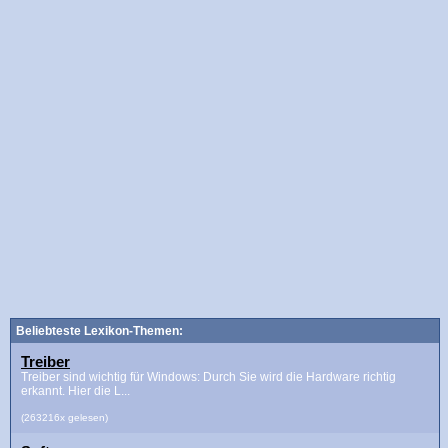
Beliebteste Lexikon-Themen:
Treiber
Treiber sind wichtig für Windows: Durch Sie wird die Hardware richtig
erkannt. Hier die L...
(263216x gelesen)