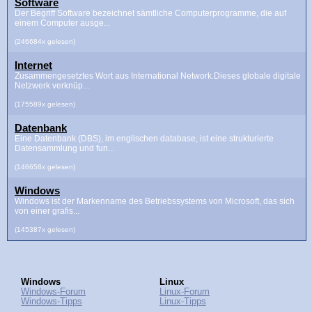
Software
Der Begriff Software bezeichnet sämtliche Computerprogramme, die auf
einem Computer ausge...
(246684x gelesen)
Internet
Zusammengesetztes Wort aus International Network.Dieses globale digitale
Netzwerk verknüp...
(175589x gelesen)
Datenbank
Eine Datenbank (DBS), im englischen database, ist eine strukturierte
Datensammlung und fun...
(146658x gelesen)
Windows
Windows ist der Markenname des Betriebssystems von Microsoft, das sich
von einer grafis...
(145387x gelesen)
Windows
Linux
Windows-Forum
Linux-Forum
Windows-Tipps
Linux-Tipps