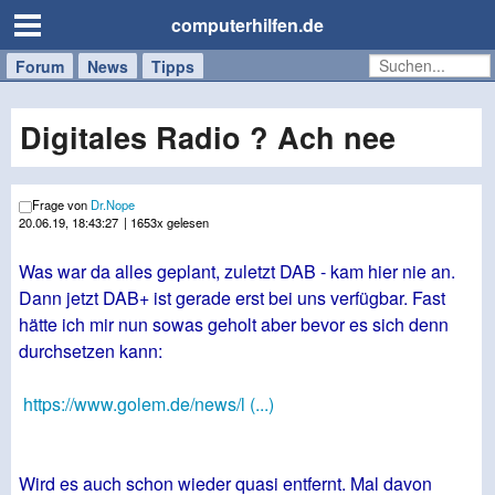
computerhilfen.de
Forum
Handy
Windows
Mac
News
Tipps
/
Tablet
Digitales Radio ? Ach nee
Frage von
Dr.Nope
20.06.19, 18:43:27
| 1653x gelesen
Was war da alles geplant, zuletzt DAB - kam hier nie an.
Dann jetzt DAB+ ist gerade erst bei uns verfügbar. Fast
hätte ich mir nun sowas geholt aber bevor es sich denn
durchsetzen kann:
https://www.golem.de/news/l (...)
Wird es auch schon wieder quasi entfernt. Mal davon