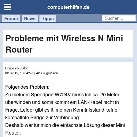
computerhilfen.de
Forum
Handy
Windows
Mac
News
Tipps
/
Tablet
Probleme mit Wireless N Mini
Router
Frage von Silom
02.02.15, 13:04:57
| 4286x gelesen
Folgendes Problem:
Zu meinem Speedport W724V muss ich ca. 20 Meter
überwinden und somit kommt ein LAN-Kabel nicht in
Frage. Leider gibt es lt. meinen Kenntnisstand keine
kompatible Bridge zur Verbindung.
Deshalb war für mich die einfachste Lösung dieser Mini
Router.