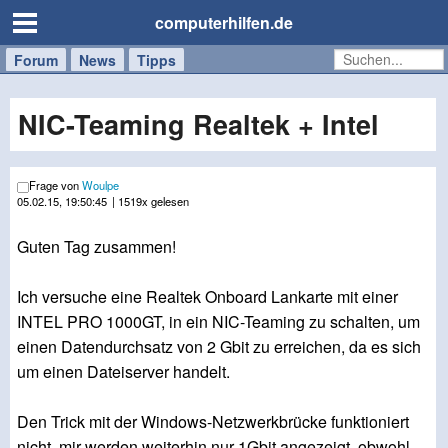
computerhilfen.de
Forum
Handy
Windows
Mac
News
Tipps
/
Tablet
NIC-Teaming Realtek + Intel
Frage von
Woulpe
05.02.15, 19:50:45
| 1519x gelesen
Guten Tag zusammen!
Ich versuche eine Realtek Onboard Lankarte mit einer
INTEL PRO 1000GT, in ein NIC-Teaming zu schalten, um
einen Datendurchsatz von 2 Gbit zu erreichen, da es sich
um einen Dateiserver handelt.
Den Trick mit der Windows-Netzwerkbrücke funktioniert
nicht, mir werden weiterhin nur 1Gbit angezeigt, obwohl