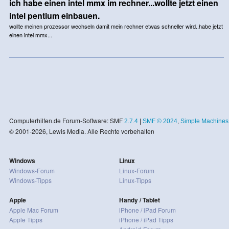
ich habe einen intel mmx im rechner...wollte jetzt einen
intel pentium einbauen.
wollte meinen prozessor wechseln damit mein rechner etwas schneller wird..habe jetzt
einen intel mmx...
Computerhilfen.de Forum-Software: SMF
2.7.4
|
SMF © 2024
,
Simple Machines
© 2001-2026, Lewis Media. Alle Rechte vorbehalten
Windows
Linux
Windows-Forum
Linux-Forum
Windows-Tipps
Linux-Tipps
Apple
Handy / Tablet
Apple Mac Forum
iPhone / iPad Forum
Apple Tipps
iPhone / iPad Tipps