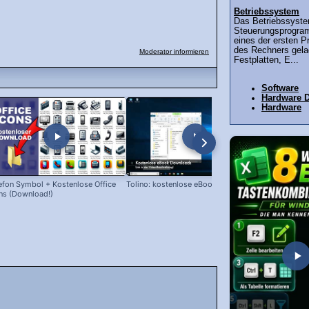
Betriebssystem
Das Betriebssyste
Steuerungsprogra
eines der ersten 
des Rechners gelad
Moderator informieren
Festplatten, E...
Software
Hardware 
Hardware
efon Symbol + Kostenlose Office
Tolino: kostenlose eBooks laden!
Snipping Too
ns (Download!)