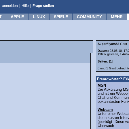
anmelden
|
Hilfe
|
Frage stellen
T
APPLE
LINUX
SPIELE
COMMUNITY
MEHR
SuperFlyers82
Gast
Datum:
28.06.10, 17:
1963x gelesen, 1 Antw
Seiten:
[
1
]
0 und 1 Gast betrach
Fremdwörter? Erk
MSN
Die Abkürzung MSN
und ist ein Webpor
Chat und Kommunik
bekanntesten Funkt
Webcam
Unter einer Webca
die in kurzen Inter
überträgt. Diese w
Überwach...