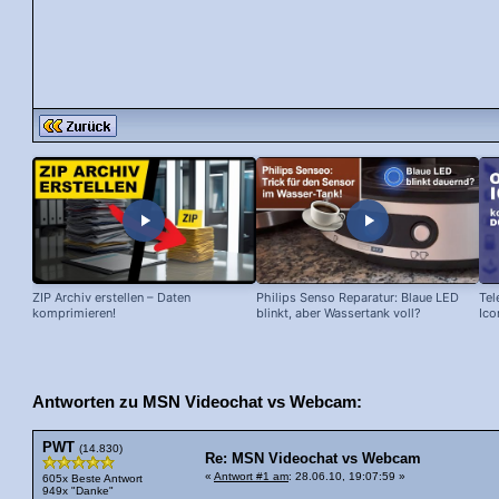
ZIP Archiv erstellen – Daten
Philips Senso Reparatur: Blaue LED
Tel
komprimieren!
blinkt, aber Wassertank voll?
Ico
Antworten zu MSN Videochat vs Webcam:
PWT
(14.830)
Re: MSN Videochat vs Webcam
«
Antwort #1 am
: 28.06.10, 19:07:59 »
605x Beste Antwort
949x "Danke"