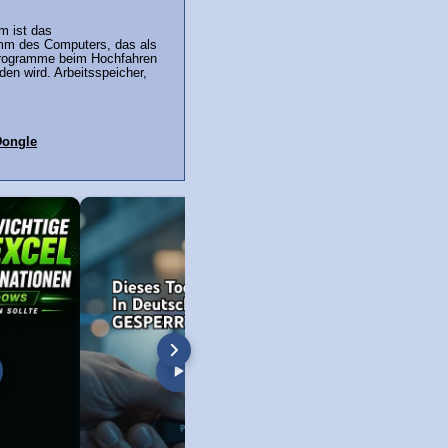
m ist das
mm des Computers, das als
Programme beim Hochfahren
en wird. Arbeitsspeicher,
Dongle
l stürzt ab - Lösung ✅