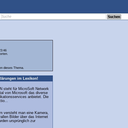
23:46
orten.
ten dieses Thema.
lärungen im Lexikon!
 steht für MicroSoft Network
tal von Microsoft das diverse
ationsservices anbietet. Die
io...
m versteht man eine Kamera,
vallen Bilder über das Internet
urden ursprünglich zur