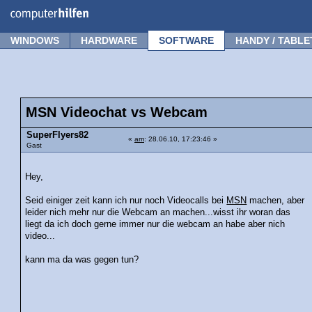
Forum
Tipps
News
Frage stellen
WINDOWS
HARDWARE
SOFTWARE
HANDY / TABLE
MSN Videochat vs Webcam
SuperFlyers82
«
am
: 28.06.10, 17:23:46 »
Gast
Hey,
Seid einiger zeit kann ich nur noch Videocalls bei
MSN
machen, aber
leider nich mehr nur die Webcam an machen...wisst ihr woran das
liegt da ich doch gerne immer nur die webcam an habe aber nich
video...
kann ma da was gegen tun?