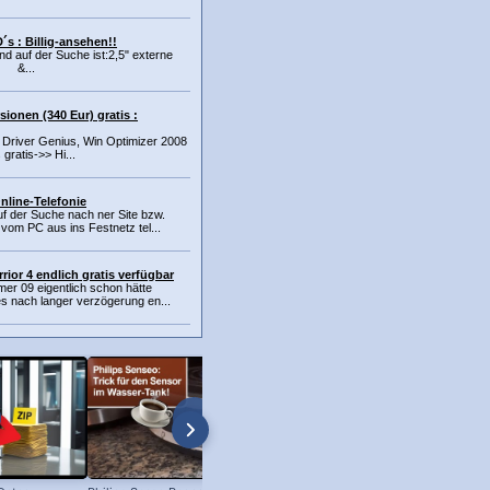
´s : Billig-ansehen!!
nd auf der Suche ist:2,5" externe
r &...
sionen (340 Eur) gratis :
( Driver Genius, Win Optimizer 2008
 gratis->> Hi...
nline-Telefonie
uf der Suche nach ner Site bzw.
vom PC aus ins Festnetz tel...
ior 4 endlich gratis verfügbar
r 09 eigentlich schon hätte
 es nach langer verzögerung en...