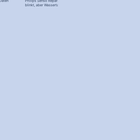
 Daten
Philips Senso Reparatur: Blaue LED
Telefon Symbol + Kostenlose Off
blinkt, aber Wassertank voll?
Icons (Download!)