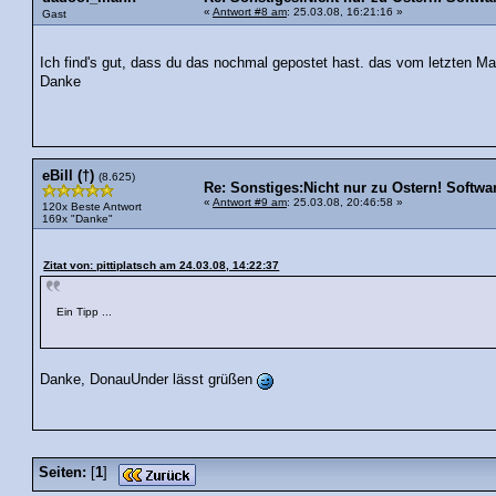
«
Antwort #8 am
: 25.03.08, 16:21:16 »
Gast
Ich find's gut, dass du das nochmal gepostet hast. das vom letzten Mal
Danke
eBill (†)
(8.625)
Re: Sonstiges:Nicht nur zu Ostern! Software 
«
Antwort #9 am
: 25.03.08, 20:46:58 »
120x Beste Antwort
169x "Danke"
Zitat von: pittiplatsch am 24.03.08, 14:22:37
Ein Tipp ...
Danke, DonauUnder lässt grüßen
Seiten:
[
1
]