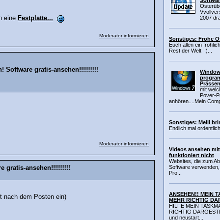
Softwar
Osterüb
Vvollver
ch eine
Festplatte...
2007 dran
Moderator informieren
Sonstiges: Frohe O
Euch allen ein fröhl
Rest der Welt :)...
 Software gratis-ansehen!!!!!!!!!!
Windows
program
Prässen
mit wel
Pover-P
anhören....Mein Comp
Sonstiges: Melli br
Endlich mal ordentlic
Moderator informieren
Videos ansehen mit
funktioniert nicht
Websites, die zum Ab
Software verwenden
gratis-ansehen!!!!!!!!!!
Pro...
ANSEHEN!! MEIN 
st nach dem Posten ein)
MEHR RICHTIG DA
HILFE MEIN TASK
RICHTIG DARGESTEL
und neustart...