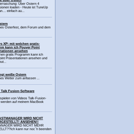
e über Ostern
erraschung: Über Ostern 4
sionen loaden - Heute ist TuneUp
.... einfach au...
stern
iches Osterfest, dem Forum und dem
 XP: mit welchen gratis-
m kann ich Pouver Point
tationen ansehen
chen gratis Programm kann ich
oint Präsentationen ansehen und
ut...
ingt weiße Ostern
hes Wetter zum anfassen ...
 Talk Fusion-Software
spielen von Videos Talk-Fusion-
, werden auf meinem MacBook
TASTMANAGER WIRD NICHT
RGESTELLT! ANSEHEN!!
MANAGER WIRD NICHT MEHR
LT??Ich kann nur noc´h beenden