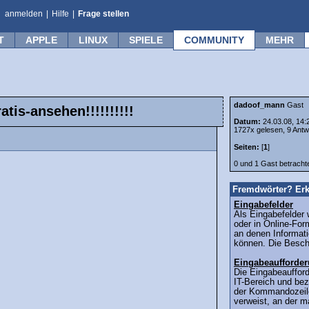
anmelden
|
Hilfe
|
Frage stellen
T
APPLE
LINUX
SPIELE
COMMUNITY
MEHR
dadoof_mann
Gast
tis-ansehen!!!!!!!!!!
Datum:
24.03.08, 14:
1727x gelesen, 9 Antw
Seiten:
[
1
]
0 und 1 Gast betrach
Fremdwörter? Erk
Eingabefelder
Als Eingabefelder
oder in Online-For
an denen Informati
können. Die Beschr
Eingabeaufforde
Die Eingabeaufford
IT-Bereich und bez
der Kommandozeile
verweist, an der 