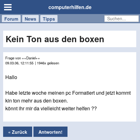
computerhilfen.de
Forum
Handy
Windows
Mac
News
Tipps
/
Tablet
Kein Ton aus den boxen
Frage von ++Daniel++
09.03.06, 12:11:55
| 1946x gelesen
Hallo
Habe letzte woche meinen pc Formatiert und jetzt kommt
kin ton mehr aus den boxen.
könnt ihr mir da vielleicht weiter helfen ??
« Zurück
Antworten!