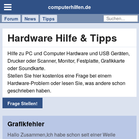
computerhilfen.de
Forum
Handy
Windows
Mac
News
Tipps
/
Tablet
Hardware Hilfe & Tipps
Hilfe zu PC und Computer Hardware und USB Geräten,
Drucker oder Scanner, Monitor, Festplatte, Grafikkarte
oder Soundkarte.
Stellen Sie hier kostenlos eine Frage bei einem
Hardware-Problem oder lesen Sie, was andere schon
geschrieben haben.
Frage Stellen!
Grafikfehler
Hallo Zusammen,Ich habe schon seit einer Weile