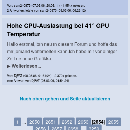
Von: sam240873 (07.03.06, 20:08:11) - 1.954x gelesen.
2 Antworten, letzte von sam240873 (08.03.06, 06:26:12)
Hohe CPU-Auslastung bei 41° GPU
Temperatur
Hallo erstmal, bin neu in diesem Forum und hoffe das
mir jemand weiterhelfen kann.Ich habe mir vor einiger
Zeit ne neue Grafikka...
▶
Weiterlesen...
Von: DjFAT (08.03.06, 01:54:24) - 2.370x gelesen.
eine Antwort von DjFAT (08.03.06, 01:54:24)
Nach oben gehen und Seite aktualisieren
1
...
2650
2651
2652
2653
[
2654
]
2655
2656
2657
2658
...
3259