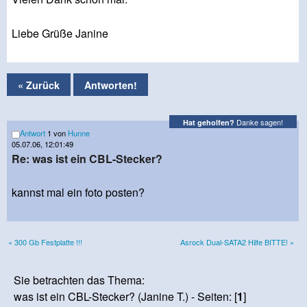
Liebe Grüße Janine
« Zurück
Antworten!
Danke sagen!
Hat geholfen?
Antwort
1 von
Hunne
05.07.06, 12:01:49
Re: was ist ein CBL-Stecker?
kannst mal ein foto posten?
« 300 Gb Festplatte !!!
Asrock Dual-SATA2 Hilfe BITTE! »
Sie betrachten das Thema:
was ist ein CBL-Stecker? (Janine T.) - Seiten: [
1
]