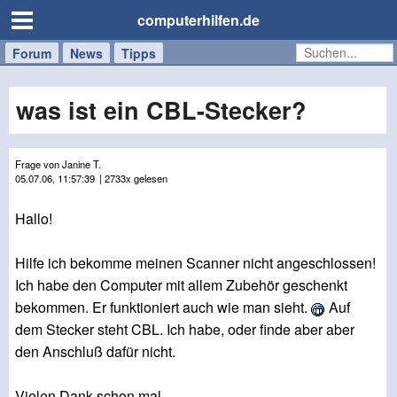
computerhilfen.de
Forum
Handy
Windows
Mac
News
Tipps
/
Tablet
was ist ein CBL-Stecker?
Frage von Janine T.
05.07.06, 11:57:39
| 2733x gelesen
Hallo!
Hilfe ich bekomme meinen Scanner nicht angeschlossen!
Ich habe den Computer mit allem Zubehör geschenkt
bekommen. Er funktioniert auch wie man sieht.
Auf
dem Stecker steht CBL. Ich habe, oder finde aber aber
den Anschluß dafür nicht.
Vielen Dank schon mal.