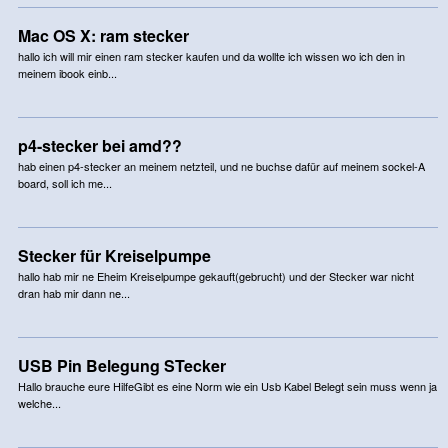
Mac OS X: ram stecker
hallo ich will mir einen ram stecker kaufen und da wollte ich wissen wo ich den in
meinem ibook einb...
p4-stecker bei amd??
hab einen p4-stecker an meinem netzteil, und ne buchse dafür auf meinem sockel-A
board, soll ich me...
Stecker für Kreiselpumpe
hallo hab mir ne Eheim Kreiselpumpe gekauft(gebrucht) und der Stecker war nicht
dran hab mir dann ne...
USB Pin Belegung STecker
Hallo brauche eure HilfeGibt es eine Norm wie ein Usb Kabel Belegt sein muss wenn ja
welche...