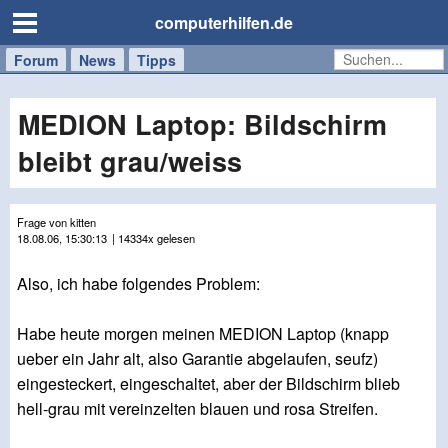
computerhilfen.de
Forum
Handy
Windows
Mac
News
Tipps
/
Tablet
MEDION Laptop: Bildschirm
bleibt grau/weiss
Frage von kitten
18.08.06, 15:30:13
| 14334x gelesen
Also, ich habe folgendes Problem:
Habe heute morgen meinen MEDION Laptop (knapp
ueber ein Jahr alt, also Garantie abgelaufen, seufz)
eingesteckert, eingeschaltet, aber der Bildschirm blieb
hell-grau mit vereinzelten blauen und rosa Streifen.