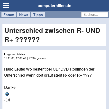
computerhilfen.de
Forum
Handy
Windows
Mac
News
Tipps
/
Tablet
Unterschied zwischen R- UND
R+ ??????
Frage von lulalala
15.11.06, 17:00:49
| 2736x gelesen
Hallo Leute! Wo besteht bei CD/ DVD Rohlingen der
Unterschied wenn dort drauf steht R- oder R+ ????
Danke!!!
:-)))