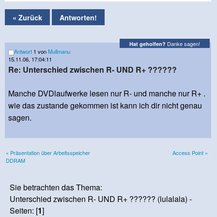
« Zurück
Antworten!
Danke sagen!
Hat geholfen?
Antwort
1 von
Mullmanu
15.11.06, 17:04:11
Re: Unterschied zwischen R- UND R+ ??????
Manche DVDlaufwerke lesen nur R- und manche nur R+ .
wie das zustande gekommen ist kann ich dir nicht genau
sagen.
« Präsentation über Arbeitsspeicher
Access Point »
DDRAM
Sie betrachten das Thema:
Unterschied zwischen R- UND R+ ?????? (lulalala) -
Seiten: [
1
]