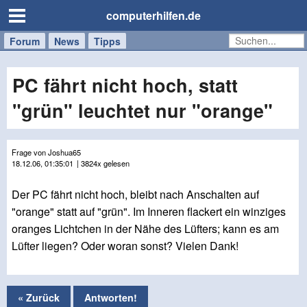
computerhilfen.de
Forum
Handy
Windows
Mac
News
Tipps
/
Tablet
PC fährt nicht hoch, statt
"grün" leuchtet nur "orange"
Frage von Joshua65
18.12.06, 01:35:01
| 3824x gelesen
Der PC fährt nicht hoch, bleibt nach Anschalten auf
"orange" statt auf "grün". Im Inneren flackert ein winziges
oranges Lichtchen in der Nähe des Lüfters; kann es am
Lüfter liegen? Oder woran sonst? Vielen Dank!
« Zurück
Antworten!