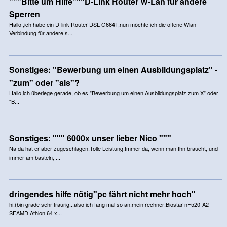
"""Bitte um Hilfe"""D-Link Router W-Lan für andere
Sperren
Hallo ,ich habe ein D-link Router DSL-G664T,nun möchte ich die offene Wlan
Verbindung für andere s...
Sonstiges: "Bewerbung um einen Ausbildungsplatz" -
"zum" oder "als"?
Hallo,ich überlege gerade, ob es "Bewerbung um einen Ausbildungsplatz zum X" oder
"B...
Sonstiges: """ 6000x unser lieber Nico """
Na da hat er aber zugeschlagen.Tolle Leistung.Immer da, wenn man Ihn braucht, und
immer am basteln, ...
dringendes hilfe nötig"pc fährt nicht mehr hoch"
hi:(bin grade sehr traurig...also ich fang mal so an.mein rechner:Biostar nF520-A2
SEAMD Athlon 64 x...