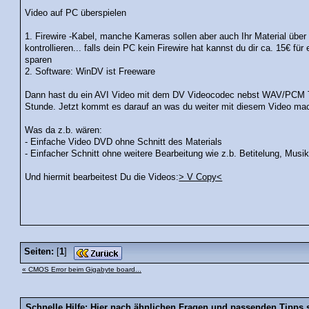
Video auf PC überspielen
1. Firewire -Kabel, manche Kameras sollen aber auch Ihr Material ü
kontrollieren... falls dein PC kein Firewire hat kannst du dir ca. 15€ f
sparen
2. Software: WinDV ist Freeware
Dann hast du ein AVI Video mit dem DV Videocodec nebst WAV/PCM Ton
Stunde. Jetzt kommt es darauf an was du weiter mit diesem Video mac
Was da z.b. wären:
- Einfache Video DVD ohne Schnitt des Materials
- Einfacher Schnitt ohne weitere Bearbeitung wie z.b. Betitelung, Musi
Und hiermit bearbeitest Du die Videos:
> V Copy<
Seiten:
[
1
]
« CMOS Error beim Gigabyte board...
Schnelle Hilfe: Hier nach ähnlichen Fragen und passenden Tipps 