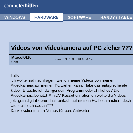
Forum
Tipps
News
Frage stellen
WINDOWS
HARDWARE
SOFTWARE
HANDY / TABLE
Videos von Videokamera auf PC ziehen???
Marcel0110
«
am
: 13.05.07, 18:05:47 »
Gast
Hallo,
ich wollte mal nachfragen, wie ich meine Videos von meiner
Videokamera auf meinen PC ziehen kann. Habe das entsprechende
Kabel. Brauche ich da irgendein Programm oder ähnliches? Die
Videokamera benutzt MiniDV Kassetten, aber ich wollte die Videos
jetz gern digitalisieren, halt einfach auf meinen PC hochmachen, doch
wie stellle ich das an???
Danke schonmal im Voraus für eure Antworten