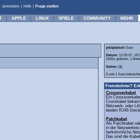
anmelden
|
Hilfe
|
Frage stellen
T
APPLE
LINUX
SPIELE
COMMUNITY
MEHR
pittiplatsch
Gast
Datum:
13.05.07, 18:
1835x gelesen, 1 Antw
Seiten:
[
1
]
0 und 1 Gast betrach
Fremdwörter? Erk
Crossoverkabel
Ein Crossoverkabel
Crosskabel bekannt
Netzwerk- oder LA
beiden RJ45-Stecke
Patchkabel
Als Patchkabel od
in der Netzwerktec
herkömmliche Netz
Das sind die Kabe