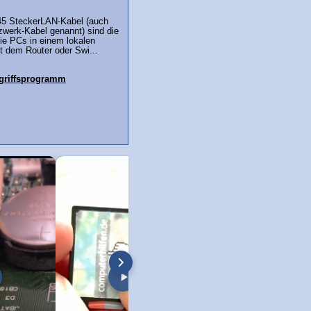
45 SteckerLAN-Kabel (auch
zwerk-Kabel genannt) sind die
ie PCs in einem lokalen
t dem Router oder Swi...
ugriffsprogramm
h AV auf HDMI Converter
HDMI Video Capture Karte: Aufnehmen
HDMI Video Capture K
mit VLC Player!
So geht's!