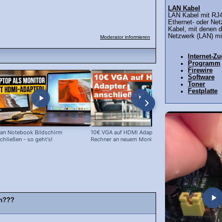
LAN Kabel
LAN Kabel mit RJ
Ethernet- oder Net
Kabel, mit denen d
Netzwerk (LAN) mi
Moderator informieren
Internet-Z
Programm
Firewire
Software
Toner
Festplatte
an Notebook Bildschirm
10€ VGA auf HDMI Adapter: Alte
10 EUR Cinc
chließen - so geht's!
Rechner an neuem Monitor!
im Test
en???