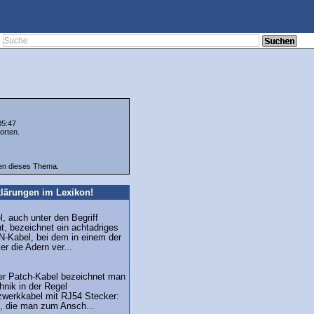
05:47
orten.
ten dieses Thema.
lärungen im Lexikon!
, auch unter den Begriff
, bezeichnet ein achtadriges
N-Kabel, bei dem in einem der
r die Adern ver...
er Patch-Kabel bezeichnet man
hnik in der Regel
werkkabel mit RJ54 Stecker:
l, die man zum Ansch...