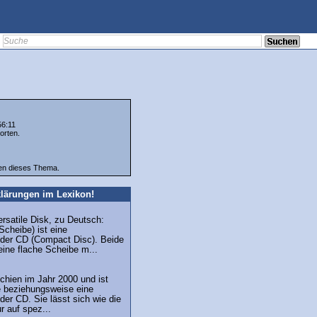
56:11
orten.
ten dieses Thema.
lärungen im Lexikon!
ersatile Disk, zu Deutsch:
 Scheibe) ist eine
 der CD (Compact Disc). Beide
eine flache Scheibe m...
chien im Jahr 2000 und ist
 beziehungsweise eine
der CD. Sie lässt sich wie die
 auf spez...