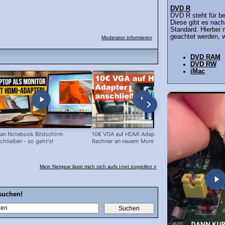
DVD R
DVD R steht für b
Diese gibt es na
Standard. Hierbei 
geachtet werden, w
Moderator informieren
DVD RAM
DVD RW
iMac
an Notebook Bildschirm
10€ VGA auf HDMI Adapter: Alte
10 EUR Cinc
chließen - so geht's!
Rechner an neuem Monitor!
im Test
Mein Netgear lässt mich nich aufs i-net zugreifen »
suchen!