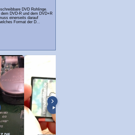
eschreibbare DVD Rohlinge.
ch dem DVD-R und dem DVD+R
muss einerseits darauf
elches Format der D...
h AV auf HDMI Converter
HDMI Video Capture Karte: Aufnehmen
HDMI Video Capture K
mit VLC Player!
So geht's!