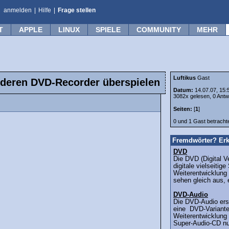
anmelden
|
Hilfe
|
Frage stellen
T
APPLE
LINUX
SPIELE
COMMUNITY
MEHR
Luftikus
Gast
nderen DVD-Recorder überspielen
Datum:
14.07.07, 15:
3082x gelesen, 0 Antw
Seiten:
[
1
]
0 und 1 Gast betrach
Fremdwörter? Erk
DVD
Die DVD (Digital V
digitale vielseitige
Weiterentwicklung
sehen gleich aus, 
DVD-Audio
Die DVD-Audio ers
eine DVD-Variante
Weiterentwicklung 
Super-Audio-CD nur