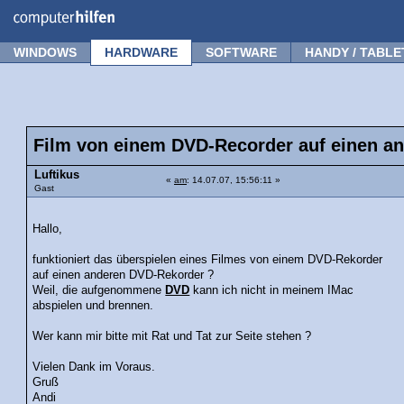
Forum
Tipps
News
Frage stellen
WINDOWS
HARDWARE
SOFTWARE
HANDY / TABLE
Film von einem DVD-Recorder auf einen a
Luftikus
«
am
: 14.07.07, 15:56:11 »
Gast
Hallo,
funktioniert das überspielen eines Filmes von einem DVD-Rekorder
auf einen anderen DVD-Rekorder ?
Weil, die aufgenommene
DVD
kann ich nicht in meinem IMac
abspielen und brennen.
Wer kann mir bitte mit Rat und Tat zur Seite stehen ?
Vielen Dank im Voraus.
Gruß
Andi