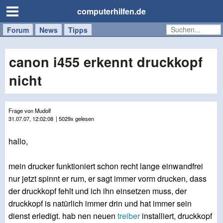
computerhilfen.de
Forum
Handy
Windows
Mac
News
Tipps
/
Tablet
canon i455 erkennt druckkopf
nicht
Frage von Mudolf
31.07.07, 12:02:08
| 5029x gelesen
hallo,
mein drucker funktioniert schon recht lange einwandfrei
nur jetzt spinnt er rum, er sagt immer vorm drucken, dass
der druckkopf fehlt und ich ihn einsetzen muss, der
druckkopf is natürlich immer drin und hat immer sein
dienst erledigt. hab nen neuen
treiber
installiert, druckkopf